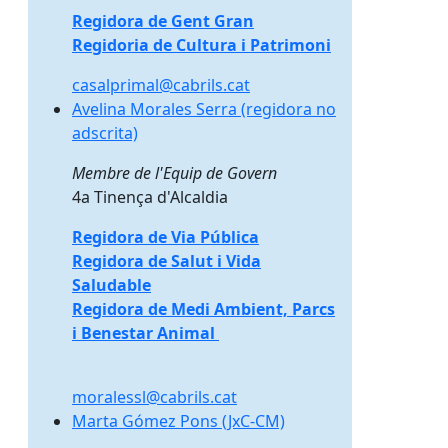
Regidora de Gent Gran
Regidoria de Cultura i Patrimoni
casalprimal@cabrils.cat
Avelina Morales Serra (regidora no adscrita)
Avelina Morales Serra (regidora no
adscrita)
Membre de l'Equip de Govern
4a Tinença d'Alcaldia
Regidora de Via Pública
Regidora de Salut i Vida
Saludable
Regidora de Medi Ambient, Parcs
i Benestar Animal
moralessl@cabrils.cat
Marta Gómez Pons (JxC-CM)
Marta Gómez Pons (JxC-CM)