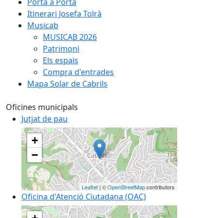
Porta a Porta
Itinerari Josefa Tolrà
Musicab
MUSICAB 2026
Patrimoni
Els espais
Compra d'entrades
Mapa Solar de Cabrils
Oficines municipals
Jutjat de pau
+
−
Leaflet
| ©
OpenStreetMap
contributors
Oficina d'Atenció Ciutadana (OAC)