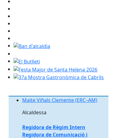
Ban d'alcaldia
El Butlleti
Festa Major de Santa Helena 2026
37a Mostra Gastronòmica de Cabrils
Maite Viñals Clemente (ERC–AM)
Maite Viñals Clemente (ERC–AM)
Alcaldessa
Regidora de Règim Intern
Regidora de Comunicació i