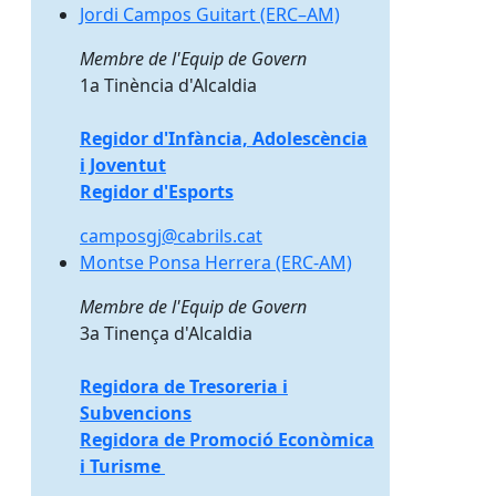
Jordi Campos Guitart (ERC–AM)
Jordi Campos Guitart (ERC–AM)
Membre de l'Equip de Govern
1a Tinència d'Alcaldia
Regidor d'Infància, Adolescència
i Joventut
Regidor d'Esports
camposgj@cabrils.cat
Montse Ponsa Herrera (ERC-AM)
Montse Ponsa Herrera (ERC-AM)
Membre de l'Equip de Govern
3a Tinença d'Alcaldia
Regidora de Tresoreria i
Subvencions
Regidora de Promoció Econòmica
i Turisme