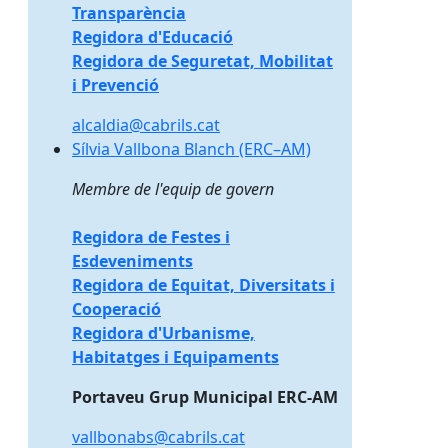
Transparència
Regidora d'Educació
Regidora de Seguretat, Mobilitat
i Prevenció
alcaldia@cabrils.cat
Sílvia Vallbona Blanch (ERC–AM)
Sílvia Vallbona Blanch (ERC–AM)
Membre de l'equip de govern
Regidora de Festes i
Esdeveniments
Regidora de Equitat, Diversitats i
Cooperació
Regidora d'Urbanisme,
Habitatges i Equipaments
Portaveu Grup Municipal ERC-AM
vallbonabs@cabrils.cat