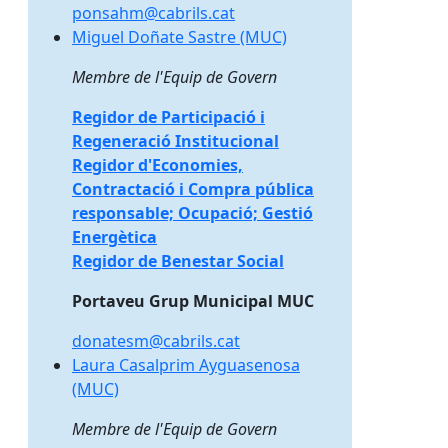
ponsahm@cabrils.cat
Miguel Doñate Sastre (MUC)
Miguel Doñate Sastre (MUC)
Membre de l'Equip de Govern
Regidor de Participació i
Regeneració Institucional
Regidor d'Economies,
Contractació i Compra pública
responsable; Ocupació; Gestió
Energètica
Regidor de Benestar Social
Portaveu Grup Municipal MUC
donatesm@cabrils.cat
Laura Casalprim Ayguasenosa (MUC)
Laura Casalprim Ayguasenosa
(MUC)
Membre de l'Equip de Govern