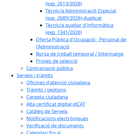
(exp_2613/2026)
Tècnic/a Administració Especial
(exp_2689/2026)-duplicat
Tècnic/a auxiliar d'informàtica
(exp_1341/2026)
Oferta Pública d'Ocupació - Personal de
l'Administració
Borsa de treball temporal / Interinatge
Proves de selecció
Contractació pública
Serveis i tràmits
Oficines d'atenció ciutadana
Tràmits i gestions
Carpeta ciutadana
Alta certificat digital idCAT
Catàleg de Serveis
Notificacions electròniques
Verificació de documents
Calendari fiscal