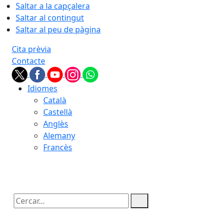
Saltar a la capçalera
Saltar al contingut
Saltar al peu de pàgina
Cita prèvia
Contacte
Idiomes
Català
Castellà
Anglès
Alemany
Francès
09.08.2026 | 13:03
Cercar: