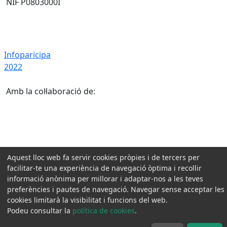
NIF P0803000I
Infoparicipa 2022
Infoparicipa
2022
Amb la col·laboració de:
Aquest lloc web fa servir cookies pròpies i de tercers per
facilitar-te una experiència de navegació òptima i recollir
informació anònima per millorar i adaptar-nos a les teves
preferències i pautes de navegació. Navegar sense acceptar les
cookies limitarà la visibilitat i funcions del web.
Podeu consultar la
política de cookies
.