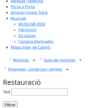
Adreces i telèfons
Porta a Porta
Itinerari Josefa Tolrà
Musicab
MUSICAB 2026
Patrimoni
Els espais
Compra d'entrades
Mapa Solar de Cabrils
Municipi
Guia del municipi
Empreses, comerços i serveis
Restauració
Text