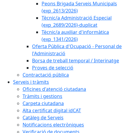
Peons Brigada Serveis Municipals
(exp_2613/2026)
Tècnic/a Administració Especial
(exp_2689/2026)-duplicat
Tècnic/a auxiliar d'informàtica
(exp_1341/2026)
Oferta Pública d'Ocupació - Personal de
l'Administració
Borsa de treball temporal / Interinatge
Proves de selecció
Contractació pública
Serveis i tràmits
Oficines d'atenció ciutadana
Tràmits i gestions
Carpeta ciutadana
Alta certificat digital idCAT
Catàleg de Serveis
Notificacions electròniques
Verificació de documents