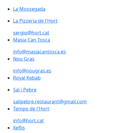
La Mossegada
La Pizzeria de l'Hort
sergio@hort.cat
Masia Can Tosca
Masia Can Tosca
info@masiacantosca.es
Nou Gras
info@nougras.es
Royal Kebab
Sal i Pebre
salipebre.restaurant@gmail.com
Tempo de l'Hort
info@hort.cat
Xeflis