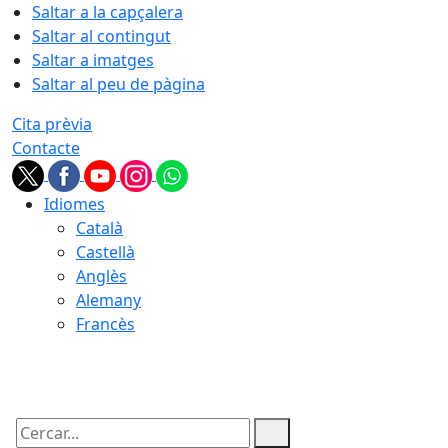
Saltar a la capçalera
Saltar al contingut
Saltar a imatges
Saltar al peu de pàgina
Cita prèvia
Contacte
Idiomes
Català
Castellà
Anglès
Alemany
Francès
09.08.2026 | 05:22