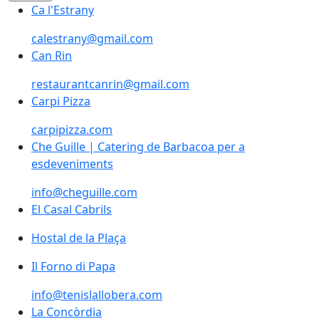
Ca l'Estrany
calestrany@gmail.com
Can Rin
restaurantcanrin@gmail.com
Carpi Pizza
carpipizza.com
Che Guille | Catering de Barbacoa per a esdevenimen
Che Guille | Catering de Barbacoa per a
esdeveniments
info@cheguille.com
El Casal Cabrils
Hostal de la Plaça
Il Forno di Papa
info@tenislallobera.com
La Concòrdia