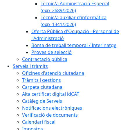
Tècnic/a Administració Especial
(exp_2689/2026)
Tècnic/a auxiliar d'informàtica
(exp_1341/2026)
Oferta Pública d'Ocupació - Personal de
l'Administració
Borsa de treball temporal / Interinatge
Proves de selecció
Contractació pública
Serveis i tràmits
Oficines d'atenció ciutadana
Tràmits i gestions
Carpeta ciutadana
Alta certificat digital idCAT
Catàleg de Serveis
Notificacions electròniques
Verificació de documents
Calendari fiscal
Impostos