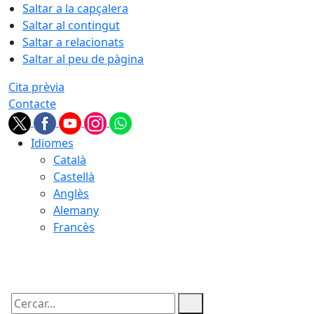
Saltar a la capçalera
Saltar al contingut
Saltar a relacionats
Saltar al peu de pàgina
Cita prèvia
Contacte
Idiomes
Català
Castellà
Anglès
Alemany
Francès
07.08.2026 | 05:56