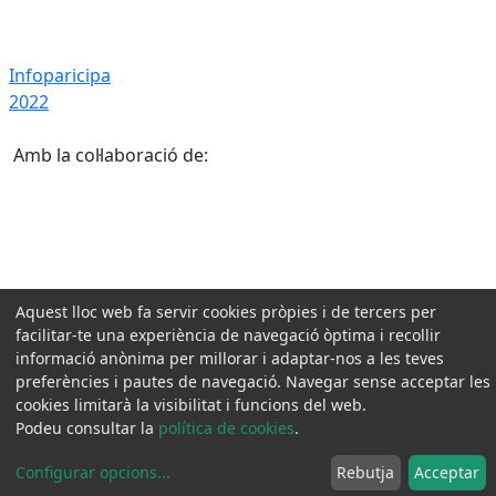
Infoparicipa 2022
Infoparicipa
2022
Amb la col·laboració de:
Aquest lloc web fa servir cookies pròpies i de tercers per
facilitar-te una experiència de navegació òptima i recollir
informació anònima per millorar i adaptar-nos a les teves
preferències i pautes de navegació. Navegar sense acceptar les
cookies limitarà la visibilitat i funcions del web.
Podeu consultar la
política de cookies
.
Configurar opcions
...
Rebutja
Acceptar