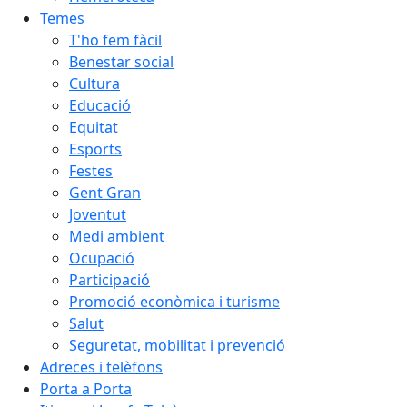
Temes
T'ho fem fàcil
Benestar social
Cultura
Educació
Equitat
Esports
Festes
Gent Gran
Joventut
Medi ambient
Ocupació
Participació
Promoció econòmica i turisme
Salut
Seguretat, mobilitat i prevenció
Adreces i telèfons
Porta a Porta