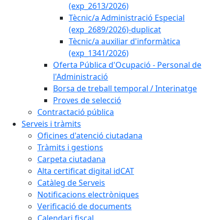
(exp_2613/2026)
Tècnic/a Administració Especial
(exp_2689/2026)-duplicat
Tècnic/a auxiliar d'informàtica
(exp_1341/2026)
Oferta Pública d'Ocupació - Personal de
l'Administració
Borsa de treball temporal / Interinatge
Proves de selecció
Contractació pública
Serveis i tràmits
Oficines d'atenció ciutadana
Tràmits i gestions
Carpeta ciutadana
Alta certificat digital idCAT
Catàleg de Serveis
Notificacions electròniques
Verificació de documents
Calendari fiscal