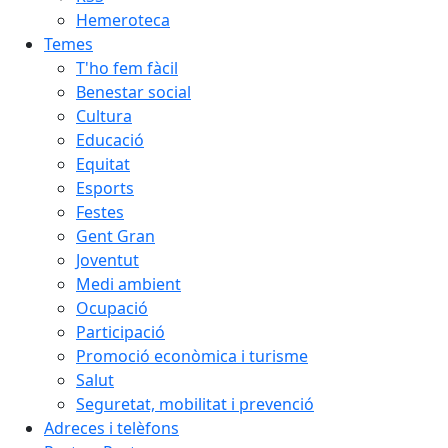
Hemeroteca
Temes
T'ho fem fàcil
Benestar social
Cultura
Educació
Equitat
Esports
Festes
Gent Gran
Joventut
Medi ambient
Ocupació
Participació
Promoció econòmica i turisme
Salut
Seguretat, mobilitat i prevenció
Adreces i telèfons