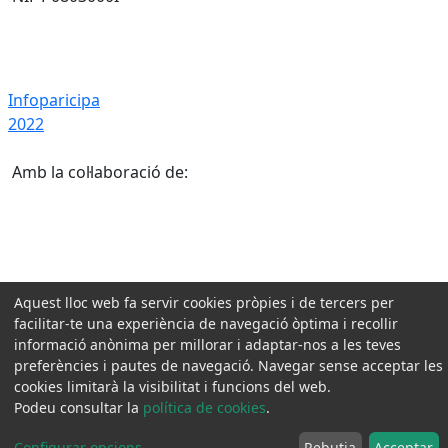
Infoparicipa 2022
Infoparicipa
2022
Amb la col·laboració de:
Aquest lloc web fa servir cookies pròpies i de tercers per
facilitar-te una experiència de navegació òptima i recollir
informació anònima per millorar i adaptar-nos a les teves
preferències i pautes de navegació. Navegar sense acceptar les
cookies limitarà la visibilitat i funcions del web.
Podeu consultar la
política de cookies
.
Configurar opcions
...
Rebutja
Acceptar