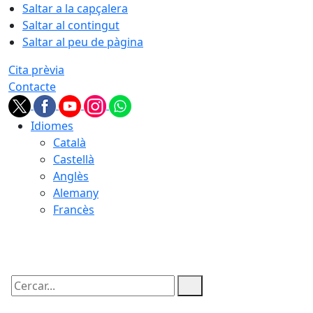
Saltar a la capçalera
Saltar al contingut
Saltar al peu de pàgina
Cita prèvia
Contacte
Idiomes
Català
Castellà
Anglès
Alemany
Francès
07.08.2026 | 18:37
Cercar: