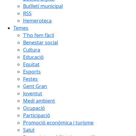
Butlletí municipal
RSS
Hemeroteca
Temes
T'ho fem fàcil
Benestar social
Cultura
Educació
Equitat
Esports
Festes
Gent Gran
Joventut
Medi ambient
Ocupació
Participació
Promoció econòmica i turisme
Salut