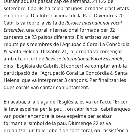
Durant aquest passat cap de setmana, 21 i 22 de
setembre, Cabrils ha celebrat unes jornades d'activitats
en honor al Dia Internacional de la Pau. Divendres 20,
Cabrils va rebre la visita de
Revoice International Vocal
Ensemble
, una coral internacional formada per 32
cantants de 23 països diferents. Els artistes van ser
rebuts pels membres de l'Agrupació Coral La Concòrdia
& Santa Helena. Dissabte 21, la jornada va començar
amb el concert de
Revoice International Vocal Ensemble
,
dins l'Església de Cabrils. El concert va comptar amb la
participació de l'Agrupació Coral La Concòrdia & Santa
Helena, que va interpretar 3 cançons. Per finalitzar, les
dues corals van cantar conjuntament.
En acabar, a la plaça de l'Església, es va fer l'acte "Encén
la teva espelma per la pau", on cabrilencs i cabrilenques
van poder encendre la seva espelma per acabar
formant el símbol de la pau. Diumenge 22 es va
organitzar un taller obert de cant coral, on l'assistència