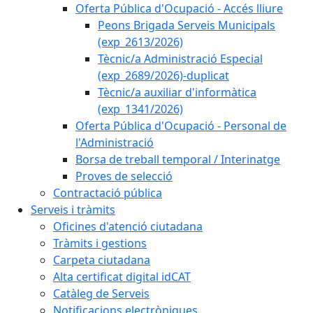
Oferta Pública d'Ocupació - Accés lliure
Peons Brigada Serveis Municipals
(exp_2613/2026)
Tècnic/a Administració Especial
(exp_2689/2026)-duplicat
Tècnic/a auxiliar d'informàtica
(exp_1341/2026)
Oferta Pública d'Ocupació - Personal de
l'Administració
Borsa de treball temporal / Interinatge
Proves de selecció
Contractació pública
Serveis i tràmits
Oficines d'atenció ciutadana
Tràmits i gestions
Carpeta ciutadana
Alta certificat digital idCAT
Catàleg de Serveis
Notificacions electròniques