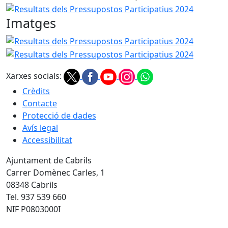
Resultats dels Pressupostos Participatius 2024
Imatges
Resultats dels Pressupostos Participatius 2024
Resultats
Xarxes socials:
Crèdits
Contacte
Protecció de dades
Avís legal
Accessibilitat
Ajuntament de Cabrils
Carrer Domènec Carles, 1
08348 Cabrils
Tel. 937 539 660
NIF P0803000I