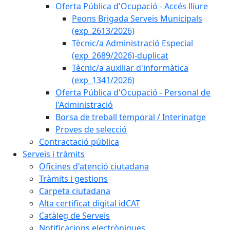
Oferta Pública d'Ocupació - Accés lliure
Peons Brigada Serveis Municipals
(exp_2613/2026)
Tècnic/a Administració Especial
(exp_2689/2026)-duplicat
Tècnic/a auxiliar d'informàtica
(exp_1341/2026)
Oferta Pública d'Ocupació - Personal de
l'Administració
Borsa de treball temporal / Interinatge
Proves de selecció
Contractació pública
Serveis i tràmits
Oficines d'atenció ciutadana
Tràmits i gestions
Carpeta ciutadana
Alta certificat digital idCAT
Catàleg de Serveis
Notificacions electròniques