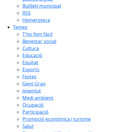
Butlletí municipal
RSS
Hemeroteca
Temes
T'ho fem fàcil
Benestar social
Cultura
Educació
Equitat
Esports
Festes
Gent Gran
Joventut
Medi ambient
Ocupació
Participació
Promoció econòmica i turisme
Salut