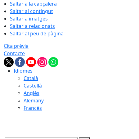
Saltar a la capçalera
Saltar al contingut
Saltar a imatges
Saltar a relacionats
Saltar al peu de pàgina
Cita prèvia
Contacte
Idiomes
Català
Castellà
Anglès
Alemany
Francès
08.08.2026 | 18:29