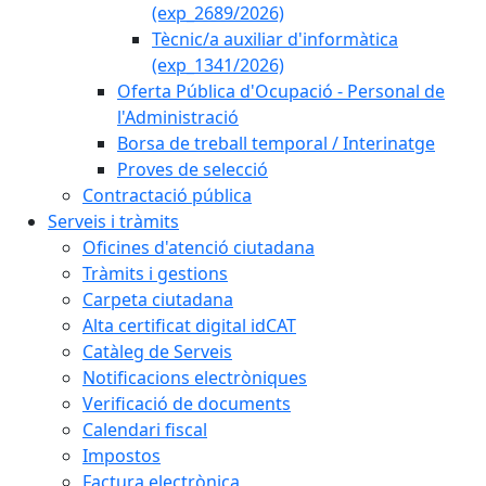
(exp_2689/2026)
Tècnic/a auxiliar d'informàtica
(exp_1341/2026)
Oferta Pública d'Ocupació - Personal de
l'Administració
Borsa de treball temporal / Interinatge
Proves de selecció
Contractació pública
Serveis i tràmits
Oficines d'atenció ciutadana
Tràmits i gestions
Carpeta ciutadana
Alta certificat digital idCAT
Catàleg de Serveis
Notificacions electròniques
Verificació de documents
Calendari fiscal
Impostos
Factura electrònica