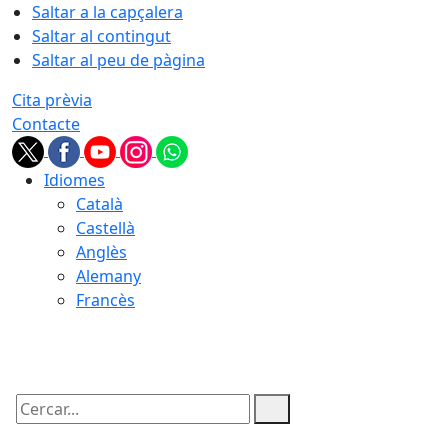
Saltar a la capçalera
Saltar al contingut
Saltar al peu de pàgina
Cita prèvia
Contacte
Idiomes
Català
Castellà
Anglès
Alemany
Francès
06.08.2026 | 19:06
Cercar: