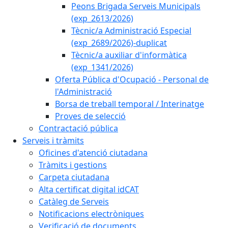
Peons Brigada Serveis Municipals
(exp_2613/2026)
Tècnic/a Administració Especial
(exp_2689/2026)-duplicat
Tècnic/a auxiliar d'informàtica
(exp_1341/2026)
Oferta Pública d'Ocupació - Personal de
l'Administració
Borsa de treball temporal / Interinatge
Proves de selecció
Contractació pública
Serveis i tràmits
Oficines d'atenció ciutadana
Tràmits i gestions
Carpeta ciutadana
Alta certificat digital idCAT
Catàleg de Serveis
Notificacions electròniques
Verificació de documents