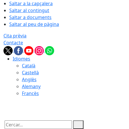
Saltar a la capçalera
Saltar al contingut
Saltar a documents
Saltar al peu de pàgina
Cita prèvia
Contacte
Idiomes
Català
Castellà
Anglès
Alemany
Francès
09.08.2026 | 12:59