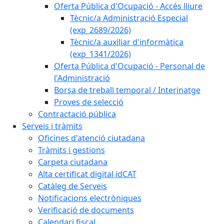
Oferta Pública d'Ocupació - Accés lliure
Tècnic/a Administració Especial
(exp_2689/2026)
Tècnic/a auxiliar d'informàtica
(exp_1341/2026)
Oferta Pública d'Ocupació - Personal de
l'Administració
Borsa de treball temporal / Interinatge
Proves de selecció
Contractació pública
Serveis i tràmits
Oficines d'atenció ciutadana
Tràmits i gestions
Carpeta ciutadana
Alta certificat digital idCAT
Catàleg de Serveis
Notificacions electròniques
Verificació de documents
Calendari fiscal