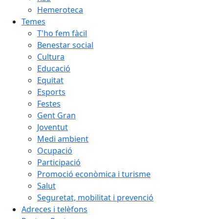
Hemeroteca
Temes
T'ho fem fàcil
Benestar social
Cultura
Educació
Equitat
Esports
Festes
Gent Gran
Joventut
Medi ambient
Ocupació
Participació
Promoció econòmica i turisme
Salut
Seguretat, mobilitat i prevenció
Adreces i telèfons