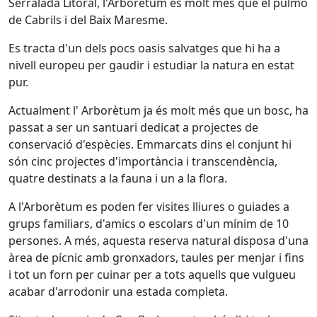
Serralada Litoral, l'Arborètum és molt més que el pulmó
de Cabrils i del Baix Maresme.
Es tracta d'un dels pocs oasis salvatges que hi ha a
nivell europeu per gaudir i estudiar la natura en estat
pur.
Actualment l' Arborètum ja és molt més que un bosc, ha
passat a ser un santuari dedicat a projectes de
conservació d'espècies. Emmarcats dins el conjunt hi
són cinc projectes d'importància i transcendència,
quatre destinats a la fauna i un a la flora.
A l'Arborètum es poden fer visites lliures o guiades a
grups familiars, d'amics o escolars d'un mínim de 10
persones. A més, aquesta reserva natural disposa d'una
àrea de pícnic amb gronxadors, taules per menjar i fins
i tot un forn per cuinar per a tots aquells que vulgueu
acabar d'arrodonir una estada completa.