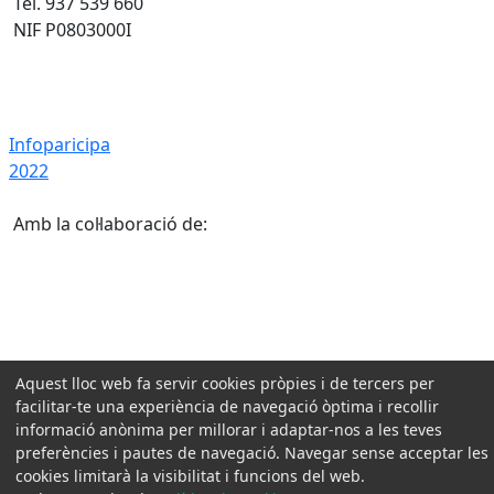
Tel. 937 539 660
NIF P0803000I
Infoparicipa 2022
Infoparicipa
2022
Amb la col·laboració de:
Aquest lloc web fa servir cookies pròpies i de tercers per
facilitar-te una experiència de navegació òptima i recollir
informació anònima per millorar i adaptar-nos a les teves
preferències i pautes de navegació. Navegar sense acceptar les
cookies limitarà la visibilitat i funcions del web.