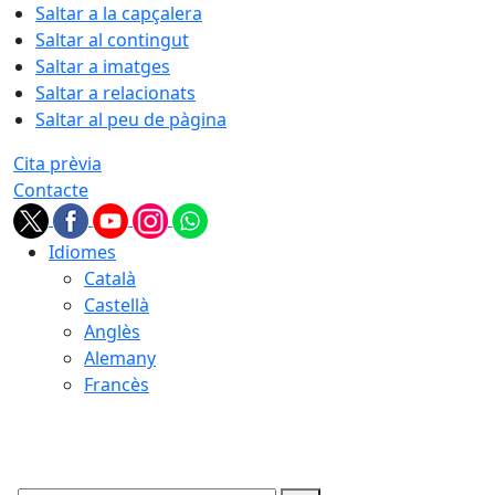
Saltar a la capçalera
Saltar al contingut
Saltar a imatges
Saltar a relacionats
Saltar al peu de pàgina
Cita prèvia
Contacte
Idiomes
Català
Castellà
Anglès
Alemany
Francès
07.08.2026 | 01:03