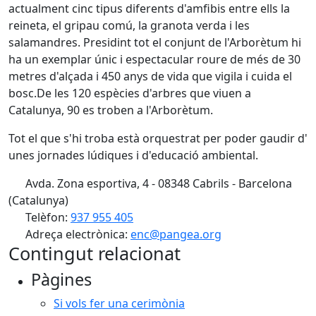
actualment cinc tipus diferents d'amfibis entre ells la
reineta, el gripau comú, la granota verda i les
salamandres. Presidint tot el conjunt de l'Arborètum hi
ha un exemplar únic i espectacular roure de més de 30
metres d'alçada i 450 anys de vida que vigila i cuida el
bosc.De les 120 espècies d'arbres que viuen a
Catalunya, 90 es troben a l'Arborètum.
Tot el que s'hi troba està orquestrat per poder gaudir d'
unes jornades lúdiques i d'educació ambiental.
Avda. Zona esportiva, 4 - 08348 Cabrils - Barcelona
(Catalunya)
Telèfon:
937 955 405
Adreça electrònica:
enc@pangea.org
Contingut relacionat
Pàgines
Si vols fer una cerimònia