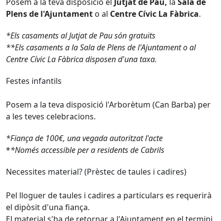
Posem a la teva disposició el
Jutjat de Pau,
la
Sala de
Plens de l'Ajuntament
o al
Centre Cívic La Fàbrica
.
*Els casaments al Jutjat de Pau són gratuïts
**Els casaments a la Sala de Plens de l'Ajuntament o al
Centre Cívic La Fàbrica disposen d'una taxa.
Festes infantils
Posem a la teva disposició
l'Arborètum
(Can Barba) per
a les teves celebracions.
*Fiança de 100€, una vegada autoritzat l'acte
*
*Només accessible per a residents de Cabrils
Necessites material? (Prèstec de taules i cadires)
Pel lloguer de taules i cadires a particulars es requerirà
el dipòsit d'una fiança.
El material s'ha de retornar a l'Ajuntament en el termini