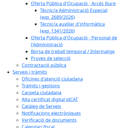
Oferta Pública d'Ocupació - Accés lliure
Tècnic/a Administració Especial
(exp_2689/2026)
Tècnic/a auxiliar d'informàtica
(exp_1341/2026)
Oferta Pública d'Ocupació - Personal de
l'Administració
Borsa de treball temporal / Interinatge
Proves de selecció
Contractació pública
Serveis i tràmits
Oficines d'atenció ciutadana
Tràmits i gestions
Carpeta ciutadana
Alta certificat digital idCAT
Catàleg de Serveis
Notificacions electròniques
Verificació de documents
Calendari fiscal