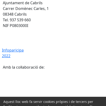
Ajuntament de Cabrils
Carrer Domènec Carles, 1
08348 Cabrils
Tel. 937 539 660
NIF P0803000I
Infoparicipa 2022
Infoparicipa
2022
Amb la col·laboració de:
Aquest lloc web fa servir cookies pròpies i de tercers per