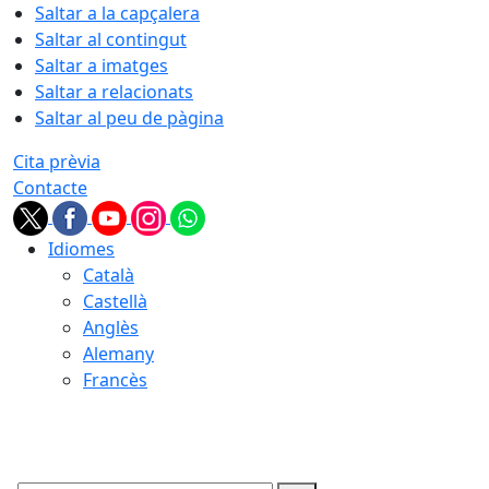
Saltar a la capçalera
Saltar al contingut
Saltar a imatges
Saltar a relacionats
Saltar al peu de pàgina
Cita prèvia
Contacte
Idiomes
Català
Castellà
Anglès
Alemany
Francès
06.08.2026 | 23:02