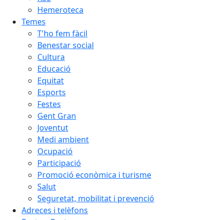
Hemeroteca
Temes
T'ho fem fàcil
Benestar social
Cultura
Educació
Equitat
Esports
Festes
Gent Gran
Joventut
Medi ambient
Ocupació
Participació
Promoció econòmica i turisme
Salut
Seguretat, mobilitat i prevenció
Adreces i telèfons