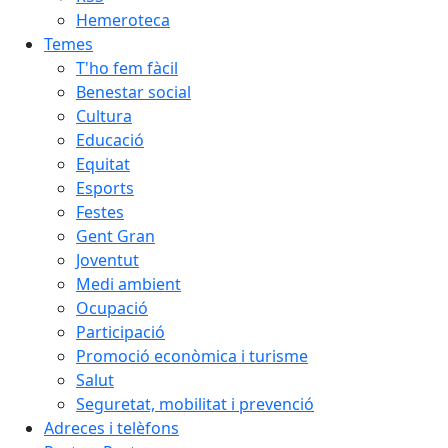
Hemeroteca
Temes
T'ho fem fàcil
Benestar social
Cultura
Educació
Equitat
Esports
Festes
Gent Gran
Joventut
Medi ambient
Ocupació
Participació
Promoció econòmica i turisme
Salut
Seguretat, mobilitat i prevenció
Adreces i telèfons