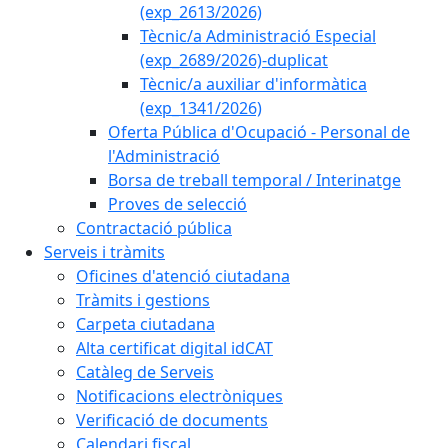
(exp_2613/2026)
Tècnic/a Administració Especial
(exp_2689/2026)-duplicat
Tècnic/a auxiliar d'informàtica
(exp_1341/2026)
Oferta Pública d'Ocupació - Personal de
l'Administració
Borsa de treball temporal / Interinatge
Proves de selecció
Contractació pública
Serveis i tràmits
Oficines d'atenció ciutadana
Tràmits i gestions
Carpeta ciutadana
Alta certificat digital idCAT
Catàleg de Serveis
Notificacions electròniques
Verificació de documents
Calendari fiscal