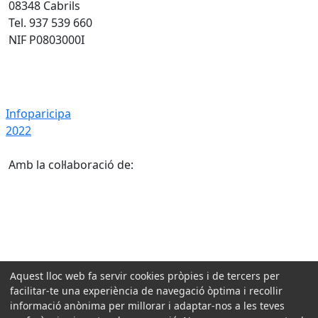
08348 Cabrils
Tel. 937 539 660
NIF P0803000I
Infoparicipa 2022
Infoparicipa
2022
Amb la col·laboració de:
Aquest lloc web fa servir cookies pròpies i de tercers per
facilitar-te una experiència de navegació òptima i recollir
informació anònima per millorar i adaptar-nos a les teves