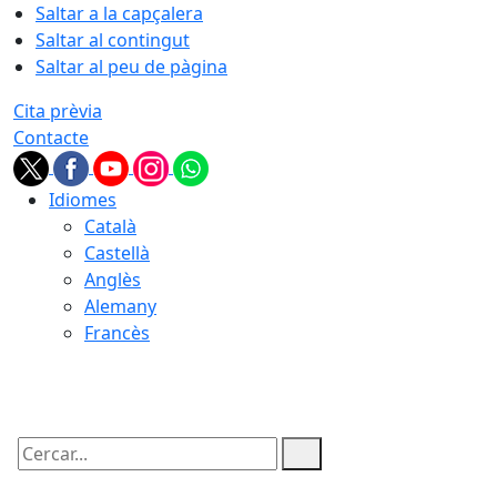
Saltar a la capçalera
Saltar al contingut
Saltar al peu de pàgina
Cita prèvia
Contacte
Idiomes
Català
Castellà
Anglès
Alemany
Francès
08.08.2026 | 19:06
Cercar: