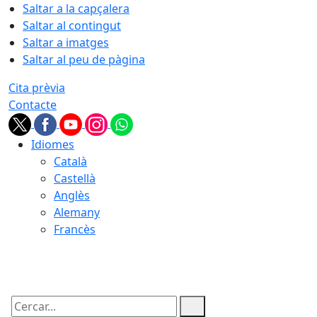
Saltar a la capçalera
Saltar al contingut
Saltar a imatges
Saltar al peu de pàgina
Cita prèvia
Contacte
Idiomes
Català
Castellà
Anglès
Alemany
Francès
08.08.2026 | 04:08