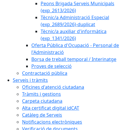
Peons Brigada Serveis Municipals
(exp_2613/2026)
Tècnic/a Administració Especial
(exp_2689/2026)-duplicat
Tècnic/a auxiliar d'informàtica
(exp_1341/2026)
Oferta Pública d'Ocupació - Personal de
l'Administració
Borsa de treball temporal / Interinatge
Proves de selecció
Contractació pública
Serveis i tràmits
Oficines d'atenció ciutadana
Tràmits i gestions
Carpeta ciutadana
Alta certificat digital idCAT
Catàleg de Serveis
Notificacions electròniques
Verificació de documents