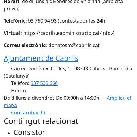
Horari:
de dilluns a divendres de 9h a 14h (amb cita
prèvia).
Telefònic:
93 750 94 98 (contestador les 24h)
Virtual:
https://cabrils.eadministracio.cat/info.4
Correu electrònic:
donatesm@cabrils.cat
Ajuntament de Cabrils
Carrer Domènec Carles, 1 - 08348 Cabrils - Barcelona
(Catalunya)
Telèfon:
937 539 660
Horari:
De dilluns a divendres De 09:00h a 14:00h
Amplieu el
mapa
Com arribar-hi
Leaflet
| ©
OpenStreetMap
contributors
Contingut relacionat
+
Consistori
−