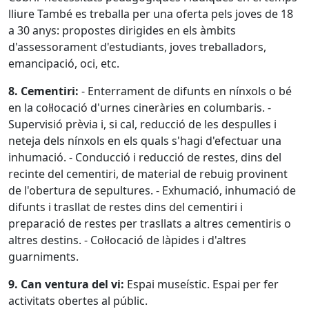
lliure També es treballa per una oferta pels joves de 18
a 30 anys: propostes dirigides en els àmbits
d'assessorament d'estudiants, joves treballadors,
emancipació, oci, etc.
8. Cementiri:
- Enterrament de difunts en nínxols o bé
en la col·locació d'urnes cineràries en columbaris. -
Supervisió prèvia i, si cal, reducció de les despulles i
neteja dels nínxols en els quals s'hagi d'efectuar una
inhumació. - Conducció i reducció de restes, dins del
recinte del cementiri, de material de rebuig provinent
de l'obertura de sepultures. - Exhumació, inhumació de
difunts i trasllat de restes dins del cementiri i
preparació de restes per trasllats a altres cementiris o
altres destins. - Col·locació de làpides i d'altres
guarniments.
9. Can ventura del vi:
Espai museístic. Espai per fer
activitats obertes al públic.