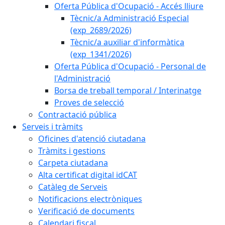
Oferta Pública d'Ocupació - Accés lliure
Tècnic/a Administració Especial
(exp_2689/2026)
Tècnic/a auxiliar d'informàtica
(exp_1341/2026)
Oferta Pública d'Ocupació - Personal de
l'Administració
Borsa de treball temporal / Interinatge
Proves de selecció
Contractació pública
Serveis i tràmits
Oficines d'atenció ciutadana
Tràmits i gestions
Carpeta ciutadana
Alta certificat digital idCAT
Catàleg de Serveis
Notificacions electròniques
Verificació de documents
Calendari fiscal