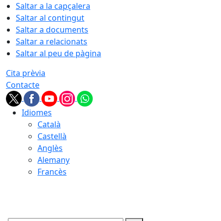
Saltar a la capçalera
Saltar al contingut
Saltar a documents
Saltar a relacionats
Saltar al peu de pàgina
Cita prèvia
Contacte
Idiomes
Català
Castellà
Anglès
Alemany
Francès
07.08.2026 | 00:59