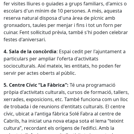
fer visites lliures o guiades a grups familiars, d'amics o
escolars d'un mínim de 10 persones. A més, aquesta
reserva natural disposa d'una àrea de pícnic amb
gronxadors, taules per menjar i fins i tot un forn per
cuinar. Fent sol·licitud prèvia, també s'hi poden celebrar
festes d'aniversari.
4. Sala de la concòrdia
: Espai cedit per l'ajuntament a
particulars per ampliar l'oferta d'activitats
socioculturals. Així mateix, les entitats, ho poden fer
servir per actes oberts al públic.
5. Centre Cívic “La Fàbrica”:
Té una programació
pròpia d'activitats culturals, cursos de formació, tallers,
xerrades, exposicions, etc. També funciona com un lloc
de trobada i de reunions d'entitats culturals. El centre
cívic, ubicat a l'antiga fàbrica Solé Fabra al centre de
Cabrils, ha iniciat una nova etapa sota el lema “teixint
cultura”, recordant els orígens de l'edifici. Amb la