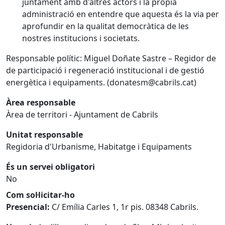
juntament amb d'altres actors i la pròpia
administració en entendre que aquesta és la via per
aprofundir en la qualitat democràtica de les
nostres institucions i societats.
Responsable polític: Miguel Doñate Sastre – Regidor de
de participació i regeneració institucional i de gestió
energètica i equipaments. (donatesm@cabrils.cat)
Àrea responsable
Àrea de territori - Ajuntament de Cabrils
Unitat responsable
Regidoria d'Urbanisme, Habitatge i Equipaments
És un servei obligatori
No
Com sol·licitar-ho
Presencial:
C/ Emília Carles 1, 1r pis. 08348 Cabrils.