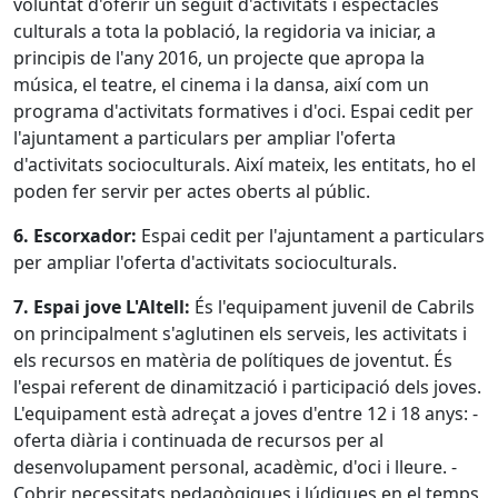
voluntat d'oferir un seguit d'activitats i espectacles
culturals a tota la població, la regidoria va iniciar, a
principis de l'any 2016, un projecte que apropa la
música, el teatre, el cinema i la dansa, així com un
programa d'activitats formatives i d'oci. Espai cedit per
l'ajuntament a particulars per ampliar l'oferta
d'activitats socioculturals. Així mateix, les entitats, ho el
poden fer servir per actes oberts al públic.
6. Escorxador:
Espai cedit per l'ajuntament a particulars
per ampliar l'oferta d'activitats socioculturals.
7. Espai jove L'Altell:
És l'equipament juvenil de Cabrils
on principalment s'aglutinen els serveis, les activitats i
els recursos en matèria de polítiques de joventut. És
l'espai referent de dinamització i participació dels joves.
L'equipament està adreçat a joves d'entre 12 i 18 anys: -
oferta diària i continuada de recursos per al
desenvolupament personal, acadèmic, d'oci i lleure. -
Cobrir necessitats pedagògiques i lúdiques en el temps