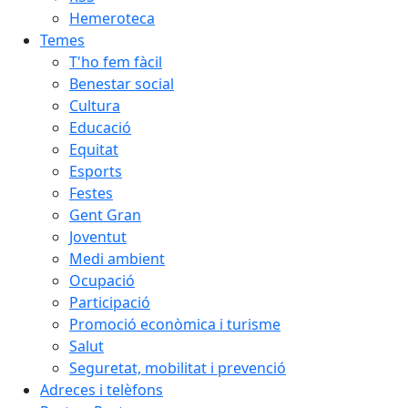
Hemeroteca
Temes
T'ho fem fàcil
Benestar social
Cultura
Educació
Equitat
Esports
Festes
Gent Gran
Joventut
Medi ambient
Ocupació
Participació
Promoció econòmica i turisme
Salut
Seguretat, mobilitat i prevenció
Adreces i telèfons