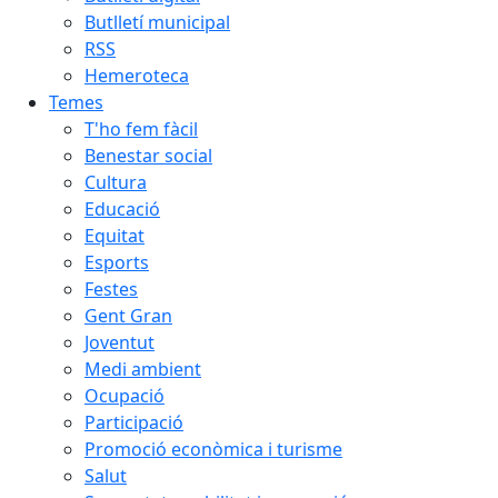
Butlletí municipal
RSS
Hemeroteca
Temes
T'ho fem fàcil
Benestar social
Cultura
Educació
Equitat
Esports
Festes
Gent Gran
Joventut
Medi ambient
Ocupació
Participació
Promoció econòmica i turisme
Salut