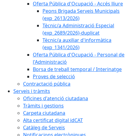
Oferta Pública d'Ocupació - Accés lliure
Peons Brigada Serveis Municipals
(exp_2613/2026)
Tècnic/a Administració Especial
(exp_2689/2026)-duplicat
Tècnic/a auxiliar d'informàtica
(exp_1341/2026)
Oferta Pública d'Ocupació - Personal de
l'Administració
Borsa de treball temporal / Interinatge
Proves de selecció
Contractació pública
Serveis i tràmits
Oficines d'atenció ciutadana
Tràmits i gestions
Carpeta ciutadana
Alta certificat digital idCAT
Catàleg de Serveis
Notificacions electròniques