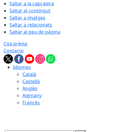
Saltar a la capçalera
Saltar al contingut
Saltar a imatges
Saltar a relacionats
Saltar al peu de pàgina
Cita prèvia
Contacte
Idiomes
Català
Castellà
Anglès
Alemany
Francès
08.08.2026 | 04:05