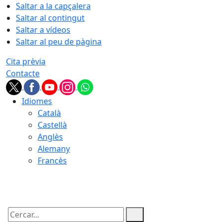
Saltar a la capçalera
Saltar al contingut
Saltar a vídeos
Saltar al peu de pàgina
Cita prèvia
Contacte
Idiomes
Català
Castellà
Anglès
Alemany
Francès
05.08.2026 | 22:42