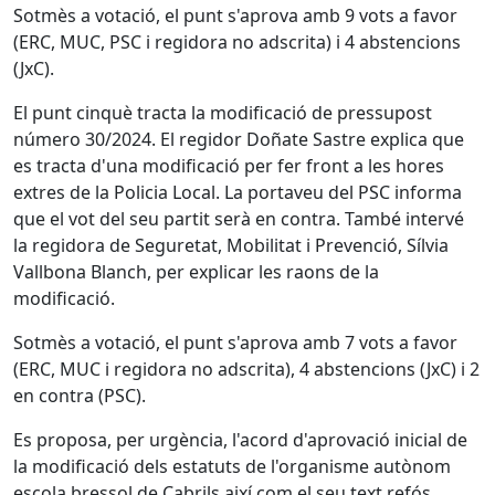
Sotmès a votació, el punt s'aprova amb 9 vots a favor
(ERC, MUC, PSC i regidora no adscrita) i 4 abstencions
(JxC).
El punt cinquè ️tracta la modificació de pressupost
número 30/2024. El regidor Doñate Sastre explica que
es tracta d'una modificació per fer front a les hores
extres de la Policia Local. La portaveu del PSC informa
que el vot del seu partit serà en contra. També intervé
la regidora de Seguretat, Mobilitat i Prevenció, Sílvia
Vallbona Blanch, per explicar les raons de la
modificació.
Sotmès a votació, el punt s'aprova amb 7 vots a favor
(ERC, MUC i regidora no adscrita), 4 abstencions (JxC) i 2
en contra (PSC).
Es proposa, per urgència, l'acord d'aprovació inicial de
la modificació dels estatuts de l'organisme autònom
escola bressol de Cabrils així com el seu text refós.