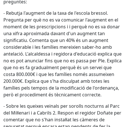
preguntes:
- Rebutja l'augment de la taxa de l'escola bressol.
Pregunta per què no es va comunicar l'augment en el
moment de les prescripcions i i perquè no es va donar
una xifra aproximada davant d'un augment tan
significatiu. Comenta que un 40% és un augment
considerable i les famílies mereixien saber-ho amb
antelació. L'alcaldessa i regidora d'educació explica que
no es pot anunciar fins que no es passa per Ple. Explica
que no es fa gradualment perquè és un servei que
costa 800.000€ i que les famílies només assumeixen
200.000€. Explica que s'ha disculpat amb totes les
famílies pels tempos de la modificació de l'ordenança,
però el procediment és tècnicament correcte.
- Sobre les queixes veïnals per sorolls nocturns al Parc
del Mil·lenari i a Cabrils 2. Respon el regidor Doñate per
comentar que no s'han instal·lat les càmeres de
seguretat perquè encara estan pendents de fer la