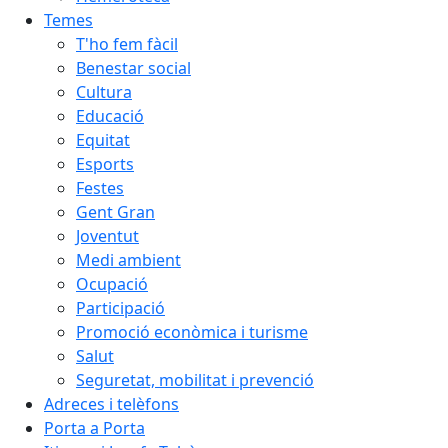
Temes
T'ho fem fàcil
Benestar social
Cultura
Educació
Equitat
Esports
Festes
Gent Gran
Joventut
Medi ambient
Ocupació
Participació
Promoció econòmica i turisme
Salut
Seguretat, mobilitat i prevenció
Adreces i telèfons
Porta a Porta