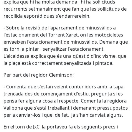
explica que hi ha molta demanda i hi ha sol·licituds
recurrents setmanalment que fan que les sol·licituds de
recollida esporàdiques s'endarrereixin.
- Sobre la revisió de l'aparcament de minusvàlids a
l'estacionament del Torrent Xaret, on les motocicletes
envaeixen l'estacionament de minusvàlids. Demana que
es torni a pintar i senyalitzar l'estacionament.
L'alcaldessa explica que és una qüestió d'incivisme, que
la plaça està correctament senyalitzada i pintada.
Per part del regidor Cleminson:
- Comenta que s'estan veient contenidors amb la tapa
trencada des de començament d'estiu, pregunta si es
pensa fer alguna cosa al respecte. Comenta la regidora
Vallbona que s'està treballant i demanant pressupostos
per a canviar-los i que, de fet, ja s'han canviat alguns.
En el torn de JxC, la portaveu fa els següents precs i