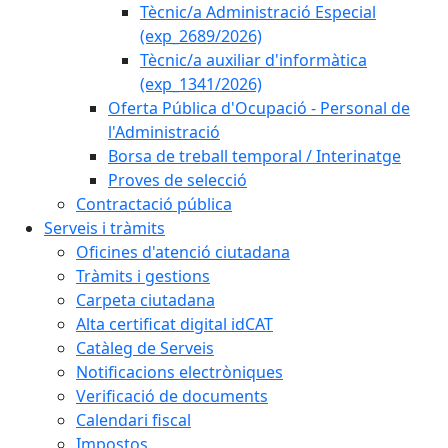
Tècnic/a Administració Especial
(exp_2689/2026)
Tècnic/a auxiliar d'informàtica
(exp_1341/2026)
Oferta Pública d'Ocupació - Personal de
l'Administració
Borsa de treball temporal / Interinatge
Proves de selecció
Contractació pública
Serveis i tràmits
Oficines d'atenció ciutadana
Tràmits i gestions
Carpeta ciutadana
Alta certificat digital idCAT
Catàleg de Serveis
Notificacions electròniques
Verificació de documents
Calendari fiscal
Impostos