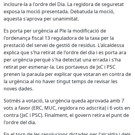
incloure-la a l'ordre del Dia. La regidora de seguretat
exposa la moció presentada. Debatuda la moció,
aquesta s'aprova per unanimitat.
Es porta per urgència al Ple la modificació de
l'ordenança fiscal 13 reguladora de la taxa per la
prestació del servei de gestió de residus. L'alcaldessa
explica que s'ha retirat de l'ordre del dia i es porta ara
per urgència perquè s'ha detectat una errada i s'ha
retirat per esmenar-la. Les portaveus de JxC i PSC
prenen la paraula per explicar que votaran en contra de
la urgència al no haver tingut temps de revisar les
noves dades.
Sotmès a votació, la urgència queda aprovada amb 7
vots a favor (ERC, MUC, regidora no adscrita) i 6 vots en
contra (JxC i PSC). Finalment, el govern retira el punt de
l'ordre del dia.
En el torn de les resolucions dictades per l'alcaldia i dels