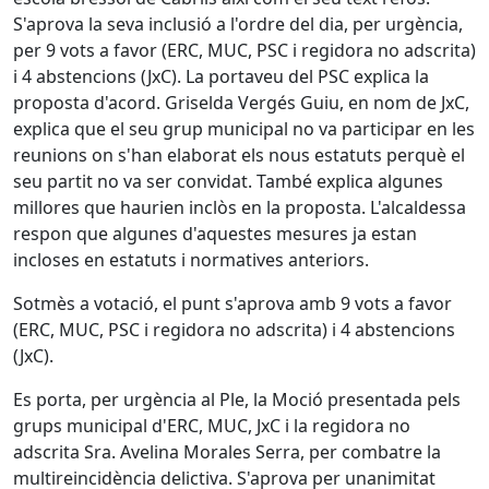
S'aprova la seva inclusió a l'ordre del dia, per urgència,
per 9 vots a favor (ERC, MUC, PSC i regidora no adscrita)
i 4 abstencions (JxC). La portaveu del PSC explica la
proposta d'acord. Griselda Vergés Guiu, en nom de JxC,
explica que el seu grup municipal no va participar en les
reunions on s'han elaborat els nous estatuts perquè el
seu partit no va ser convidat. També explica algunes
millores que haurien inclòs en la proposta. L'alcaldessa
respon que algunes d'aquestes mesures ja estan
incloses en estatuts i normatives anteriors.
Sotmès a votació, el punt s'aprova amb 9 vots a favor
(ERC, MUC, PSC i regidora no adscrita) i 4 abstencions
(JxC).
Es porta, per urgència al Ple, la Moció presentada pels
grups municipal d'ERC, MUC, JxC i la regidora no
adscrita Sra. Avelina Morales Serra, per combatre la
multireincidència delictiva. S'aprova per unanimitat