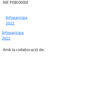
NIF P0803000I
Infoparicipa
2022
Infoparicipa
2022
Amb la col·laboració de: