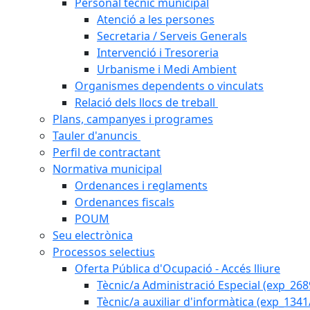
Personal tècnic municipal
Atenció a les persones
Secretaria / Serveis Generals
Intervenció i Tresoreria
Urbanisme i Medi Ambient
Organismes dependents o vinculats
Relació dels llocs de treball
Plans, campanyes i programes
Tauler d'anuncis
Perfil de contractant
Normativa municipal
Ordenances i reglaments
Ordenances fiscals
POUM
Seu electrònica
Processos selectius
Oferta Pública d'Ocupació - Accés lliure
Tècnic/a Administració Especial (exp_26
Tècnic/a auxiliar d'informàtica (exp_1341