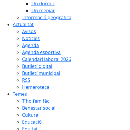
On dormir
On menjar
Informació geogràfica
Actualitat
Avisos
Notícies
Agenda
Agenda esportiva
Calendari laboral 2026
Butlletí digital
Butlletí municipal
RSS
Hemeroteca
Temes
T'ho fem fàcil
Benestar social
Cultura
Educació
Equitat