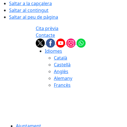
Saltar a la capçalera
Saltar al contingut
Saltar al peu de pàgina
Cita prèvia
Contacte
Idiomes
Català
Castellà
Anglès
Alemany
Francès
06.08.2026 | 22:01
Ajuntament