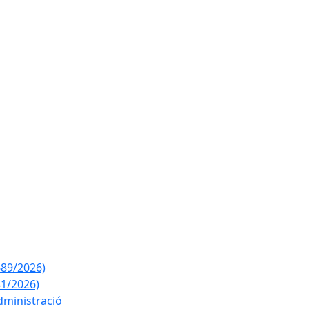
689/2026)
41/2026)
dministració