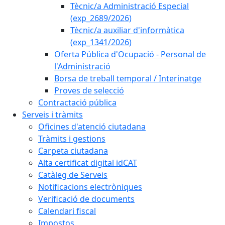
Tècnic/a Administració Especial
(exp_2689/2026)
Tècnic/a auxiliar d'informàtica
(exp_1341/2026)
Oferta Pública d'Ocupació - Personal de
l'Administració
Borsa de treball temporal / Interinatge
Proves de selecció
Contractació pública
Serveis i tràmits
Oficines d'atenció ciutadana
Tràmits i gestions
Carpeta ciutadana
Alta certificat digital idCAT
Catàleg de Serveis
Notificacions electròniques
Verificació de documents
Calendari fiscal
Impostos