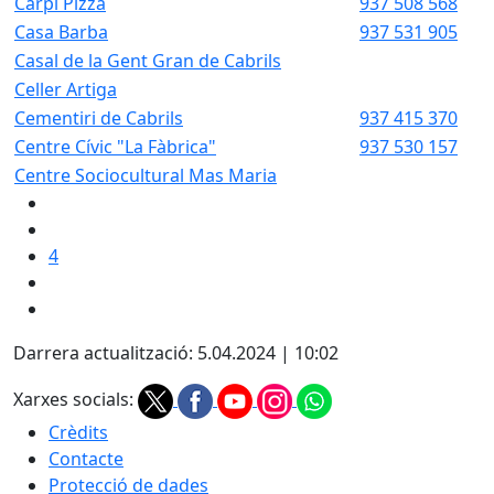
Carpi Pizza
937 508 568
Casa Barba
937 531 905
Casal de la Gent Gran de Cabrils
Celler Artiga
Cementiri de Cabrils
937 415 370
Centre Cívic "La Fàbrica"
937 530 157
Centre Sociocultural Mas Maria
4
Darrera actualització: 5.04.2024 | 10:02
Xarxes socials:
Crèdits
Contacte
Protecció de dades