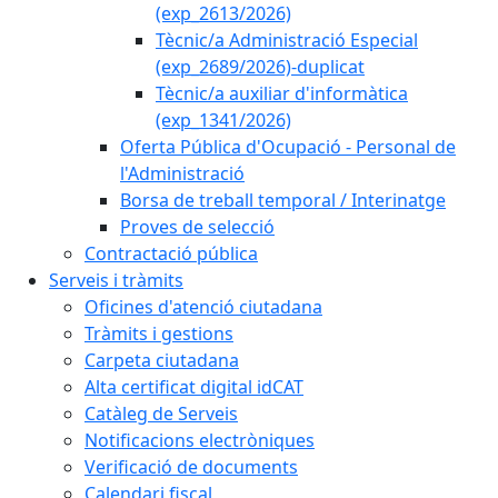
(exp_2613/2026)
Tècnic/a Administració Especial
(exp_2689/2026)-duplicat
Tècnic/a auxiliar d'informàtica
(exp_1341/2026)
Oferta Pública d'Ocupació - Personal de
l'Administració
Borsa de treball temporal / Interinatge
Proves de selecció
Contractació pública
Serveis i tràmits
Oficines d'atenció ciutadana
Tràmits i gestions
Carpeta ciutadana
Alta certificat digital idCAT
Catàleg de Serveis
Notificacions electròniques
Verificació de documents
Calendari fiscal