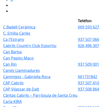
Telèfon
C Badell Ceràmica
669 593 627
C. Emília Carles
Ca l'Estrany
937 507 066
Cabrils Country Club Esportiu
626 496 307
Can Barba
Can Pepito Maco
Can Rin
937 509 001
Candy Llaminadures
Canmigos - Gabriella Roca
661731842
CAP Cabrils
937 507 410
CAP Vilassar de Dalt
937 508 864
Càritas Cabrils – Parròquia de Santa Creu
Carla KIRA