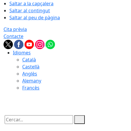
Saltar a la capçalera
Saltar al contingut
Saltar al peu de pàgina
Cita prèvia
Contacte
Idiomes
Català
Castellà
Anglès
Alemany
Francès
07.08.2026 | 13:17
Cercar: