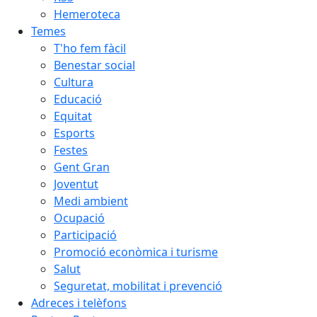
Hemeroteca
Temes
T'ho fem fàcil
Benestar social
Cultura
Educació
Equitat
Esports
Festes
Gent Gran
Joventut
Medi ambient
Ocupació
Participació
Promoció econòmica i turisme
Salut
Seguretat, mobilitat i prevenció
Adreces i telèfons