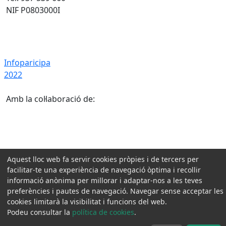
NIF P0803000I
Infoparicipa 2022
Infoparicipa
2022
Amb la col·laboració de:
Aquest lloc web fa servir cookies pròpies i de tercers per
facilitar-te una experiència de navegació òptima i recollir
informació anònima per millorar i adaptar-nos a les teves
preferències i pautes de navegació. Navegar sense acceptar les
cookies limitarà la visibilitat i funcions del web.
Podeu consultar la
política de cookies
.