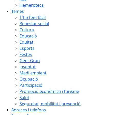
Hemeroteca
Temes
T'ho fem fàcil
Benestar social
Cultura
Educació
Equitat
Esports
Festes
Gent Gran
Joventut
Medi ambient
Ocupació
Participació
Promoció econòmica i turisme
Salut
Seguretat, mobilitat i prevenció
Adreces i telèfons