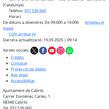
(Catalunya)
Telèfon:
937 539 660
Horari:
De dilluns a divendres De 09:00h a 14:00h
Amplieu el
mapa
Com arribar-hi
Leaflet
| ©
OpenStreetMap
contributors
Darrera actualització: 19.09.2025 | 09:14
+
Xarxes socials:
−
Crèdits
Contacte
Protecció de dades
Avís legal
Accessibilitat
Ajuntament de Cabrils
Carrer Domènec Carles, 1
08348 Cabrils
Tel. 937 539 660