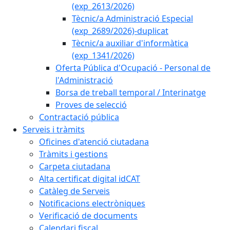
(exp_2613/2026)
Tècnic/a Administració Especial
(exp_2689/2026)-duplicat
Tècnic/a auxiliar d'informàtica
(exp_1341/2026)
Oferta Pública d'Ocupació - Personal de
l'Administració
Borsa de treball temporal / Interinatge
Proves de selecció
Contractació pública
Serveis i tràmits
Oficines d'atenció ciutadana
Tràmits i gestions
Carpeta ciutadana
Alta certificat digital idCAT
Catàleg de Serveis
Notificacions electròniques
Verificació de documents
Calendari fiscal