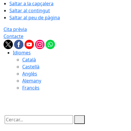
Saltar a la capçalera
Saltar al contingut
Saltar al peu de pàgina
Cita prèvia
Contacte
Idiomes
Català
Castellà
Anglès
Alemany
Francès
09.08.2026 | 04:16
Cercar: