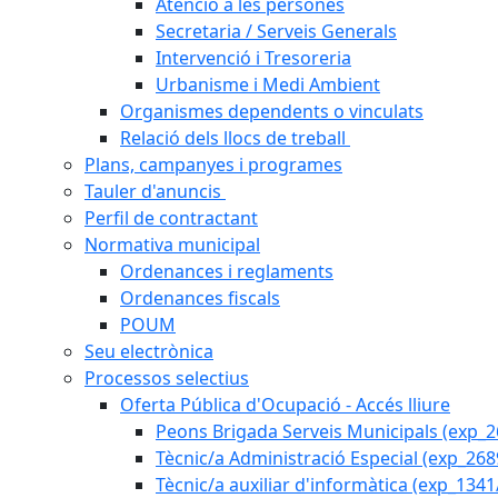
Atenció a les persones
Secretaria / Serveis Generals
Intervenció i Tresoreria
Urbanisme i Medi Ambient
Organismes dependents o vinculats
Relació dels llocs de treball
Plans, campanyes i programes
Tauler d'anuncis
Perfil de contractant
Normativa municipal
Ordenances i reglaments
Ordenances fiscals
POUM
Seu electrònica
Processos selectius
Oferta Pública d'Ocupació - Accés lliure
Peons Brigada Serveis Municipals (exp_
Tècnic/a Administració Especial (exp_268
Tècnic/a auxiliar d'informàtica (exp_1341