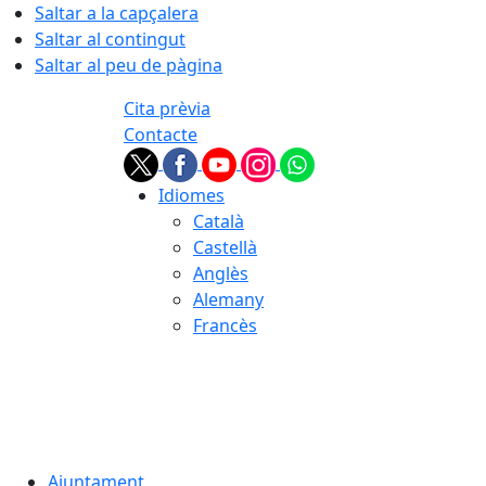
Saltar a la capçalera
Saltar al contingut
Saltar al peu de pàgina
Cita prèvia
Contacte
Idiomes
Català
Castellà
Anglès
Alemany
Francès
08.08.2026 | 12:49
Ajuntament