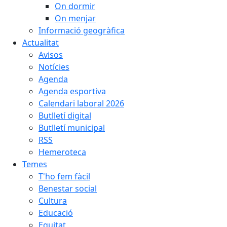
On dormir
On menjar
Informació geogràfica
Actualitat
Avisos
Notícies
Agenda
Agenda esportiva
Calendari laboral 2026
Butlletí digital
Butlletí municipal
RSS
Hemeroteca
Temes
T'ho fem fàcil
Benestar social
Cultura
Educació
Equitat