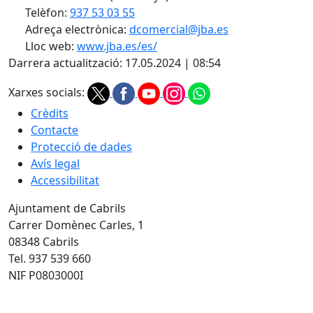
Telèfon:
937 53 03 55
Adreça electrònica:
dcomercial@jba.es
Lloc web:
www.jba.es/es/
Darrera actualització: 17.05.2024 | 08:54
Xarxes socials:
Crèdits
Contacte
Protecció de dades
Avís legal
Accessibilitat
Ajuntament de Cabrils
Carrer Domènec Carles, 1
08348 Cabrils
Tel. 937 539 660
NIF P0803000I