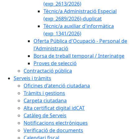
(exp_2613/2026)
Tècnic/a Administració Especial
(exp_2689/2026)-duplicat
Tècnic/a auxiliar d'informàtica
(exp_1341/2026)
Oferta Pública d'Ocupació - Personal de
l'Administració
Borsa de treball temporal / Interinatge
Proves de selecció
Contractació pública
Serveis i tràmits
Oficines d'atenció ciutadana
Tràmits i gestions
Carpeta ciutadana
Alta certificat digital idCAT
Catàleg de Serveis
Notificacions electròniques
Verificació de documents
Calendari fiscal