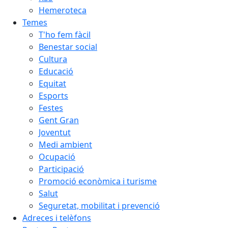
Hemeroteca
Temes
T'ho fem fàcil
Benestar social
Cultura
Educació
Equitat
Esports
Festes
Gent Gran
Joventut
Medi ambient
Ocupació
Participació
Promoció econòmica i turisme
Salut
Seguretat, mobilitat i prevenció
Adreces i telèfons