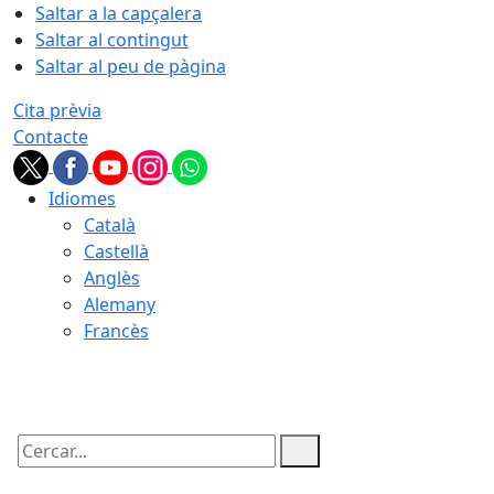
Saltar a la capçalera
Saltar al contingut
Saltar al peu de pàgina
Cita prèvia
Contacte
Idiomes
Català
Castellà
Anglès
Alemany
Francès
07.08.2026 | 11:20
Cercar: