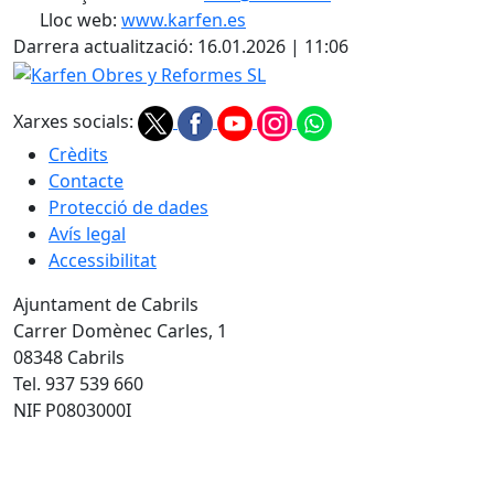
Lloc web:
www.karfen.es
Darrera actualització: 16.01.2026 | 11:06
Karfen Obres y Reformes SL
Xarxes socials:
Crèdits
Contacte
Protecció de dades
Avís legal
Accessibilitat
Ajuntament de Cabrils
Carrer Domènec Carles, 1
08348 Cabrils
Tel. 937 539 660
NIF P0803000I
Infoparicipa 2022