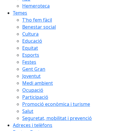
Hemeroteca
Temes
T'ho fem fàcil
Benestar social
Cultura
Educació
Equitat
Esports
Festes
Gent Gran
Joventut
Medi ambient
Ocupació
Participació
Promoció econòmica i turisme
Salut
Seguretat, mobilitat i prevenció
Adreces i telèfons