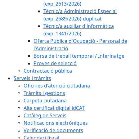
(exp_2613/2026)
Tècnic/a Administració Especial
(exp_2689/2026)-duplicat
Tècnic/a auxiliar d'informàtica
(exp_1341/2026)
Oferta Pública d'Ocupació - Personal de
l'Administració
Borsa de treball temporal / Interinatge
Proves de selecció
Contractació pública
Serveis i tràmits
Oficines d'atenció ciutadana
Tràmits i gestions
Carpeta ciutadana
Alta certificat digital idCAT
Catàleg de Serveis
Notificacions electròniques
Verificació de documents
Calendari fiscal