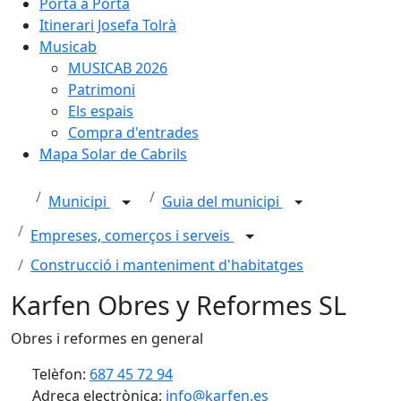
Porta a Porta
Itinerari Josefa Tolrà
Musicab
MUSICAB 2026
Patrimoni
Els espais
Compra d'entrades
Mapa Solar de Cabrils
Municipi
Guia del municipi
Empreses, comerços i serveis
Construcció i manteniment d'habitatges
Karfen Obres y Reformes SL
Obres i reformes en general
Telèfon:
687 45 72 94
Adreça electrònica:
info@karfen.es