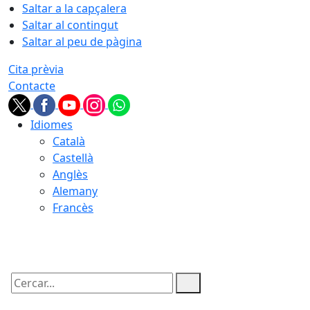
Saltar a la capçalera
Saltar al contingut
Saltar al peu de pàgina
Cita prèvia
Contacte
Idiomes
Català
Castellà
Anglès
Alemany
Francès
09.08.2026 | 06:08
Cercar: