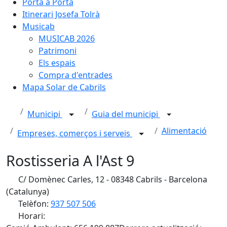
Porta a Porta
Itinerari Josefa Tolrà
Musicab
MUSICAB 2026
Patrimoni
Els espais
Compra d'entrades
Mapa Solar de Cabrils
Municipi
Guia del municipi
Alimentació
Empreses, comerços i serveis
Rostisseria A l'Ast 9
C/ Domènec Carles, 12 - 08348 Cabrils - Barcelona
(Catalunya)
Telèfon:
937 507 506
Horari: