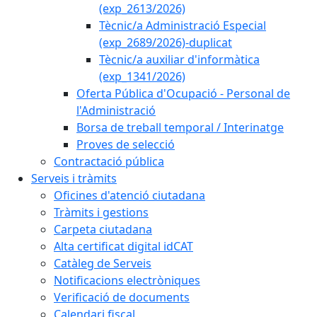
(exp_2613/2026)
Tècnic/a Administració Especial
(exp_2689/2026)-duplicat
Tècnic/a auxiliar d'informàtica
(exp_1341/2026)
Oferta Pública d'Ocupació - Personal de
l'Administració
Borsa de treball temporal / Interinatge
Proves de selecció
Contractació pública
Serveis i tràmits
Oficines d'atenció ciutadana
Tràmits i gestions
Carpeta ciutadana
Alta certificat digital idCAT
Catàleg de Serveis
Notificacions electròniques
Verificació de documents
Calendari fiscal