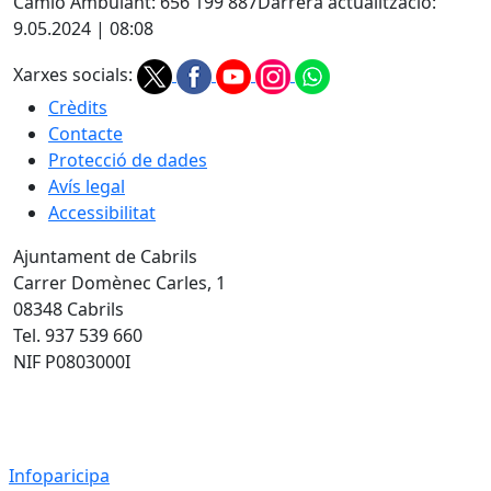
Camió Ambulant: 656 199 887
Darrera actualització:
9.05.2024 | 08:08
Xarxes socials:
Crèdits
Contacte
Protecció de dades
Avís legal
Accessibilitat
Ajuntament de Cabrils
Carrer Domènec Carles, 1
08348 Cabrils
Tel. 937 539 660
NIF P0803000I
Infoparicipa 2022
Infoparicipa