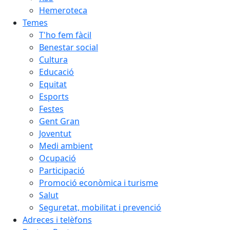
Hemeroteca
Temes
T'ho fem fàcil
Benestar social
Cultura
Educació
Equitat
Esports
Festes
Gent Gran
Joventut
Medi ambient
Ocupació
Participació
Promoció econòmica i turisme
Salut
Seguretat, mobilitat i prevenció
Adreces i telèfons