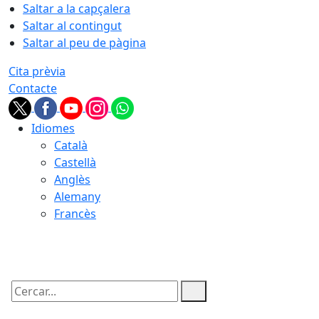
Saltar a la capçalera
Saltar al contingut
Saltar al peu de pàgina
Cita prèvia
Contacte
Idiomes
Català
Castellà
Anglès
Alemany
Francès
08.08.2026 | 03:09
Cercar: