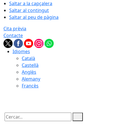
Saltar a la capçalera
Saltar al contingut
Saltar al peu de pàgina
Cita prèvia
Contacte
Idiomes
Català
Castellà
Anglès
Alemany
Francès
08.08.2026 | 12:42
Cercar: