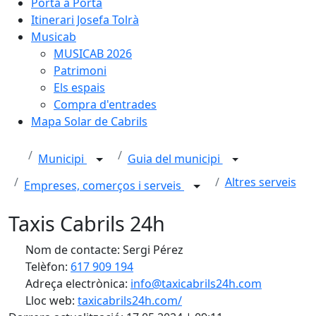
Porta a Porta
Itinerari Josefa Tolrà
Musicab
MUSICAB 2026
Patrimoni
Els espais
Compra d'entrades
Mapa Solar de Cabrils
Municipi
Guia del municipi
Altres serveis
Empreses, comerços i serveis
Taxis Cabrils 24h
Nom de contacte: Sergi Pérez
Telèfon:
617 909 194
Adreça electrònica:
info@taxicabrils24h.com
Lloc web:
taxicabrils24h.com/