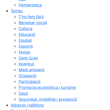
Hemeroteca
Temes
T'ho fem fàcil
Benestar social
Cultura
Educació
Equitat
Esports
Festes
Gent Gran
Joventut
Medi ambient
Ocupació
Participació
Promoció econòmica i turisme
Salut
Seguretat, mobilitat i prevenció
Adreces i telèfons