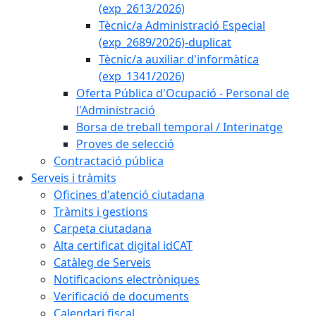
(exp_2613/2026)
Tècnic/a Administració Especial
(exp_2689/2026)-duplicat
Tècnic/a auxiliar d'informàtica
(exp_1341/2026)
Oferta Pública d'Ocupació - Personal de
l'Administració
Borsa de treball temporal / Interinatge
Proves de selecció
Contractació pública
Serveis i tràmits
Oficines d'atenció ciutadana
Tràmits i gestions
Carpeta ciutadana
Alta certificat digital idCAT
Catàleg de Serveis
Notificacions electròniques
Verificació de documents
Calendari fiscal