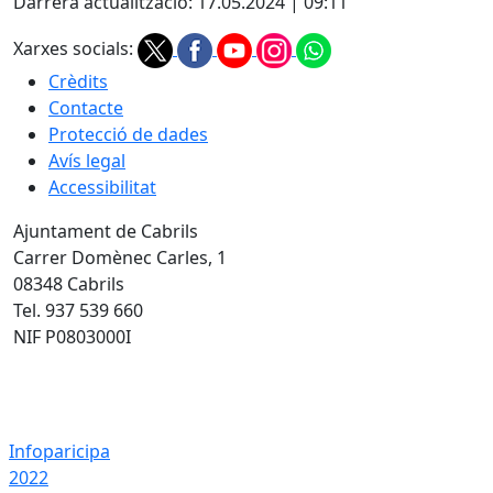
Darrera actualització: 17.05.2024 | 09:11
Xarxes socials:
Crèdits
Contacte
Protecció de dades
Avís legal
Accessibilitat
Ajuntament de Cabrils
Carrer Domènec Carles, 1
08348 Cabrils
Tel. 937 539 660
NIF P0803000I
Infoparicipa 2022
Infoparicipa
2022