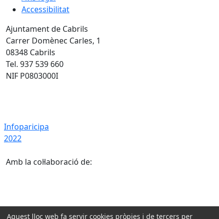
Accessibilitat
Ajuntament de Cabrils
Carrer Domènec Carles, 1
08348 Cabrils
Tel. 937 539 660
NIF P0803000I
Infoparicipa 2022
Infoparicipa
2022
Amb la col·laboració de:
Aquest lloc web fa servir cookies pròpies i de tercers per