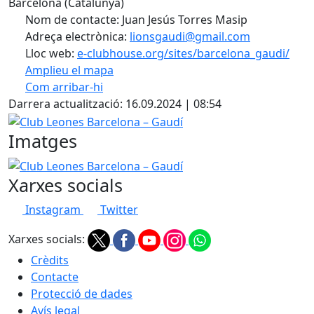
Barcelona (Catalunya)
Nom de contacte: Juan Jesús Torres Masip
Adreça electrònica:
lionsgaudi@gmail.com
Lloc web:
e-clubhouse.org/sites/barcelona_gaudi/
Amplieu el mapa
Com arribar-hi
Leaflet
| ©
OpenStreetMap
contributors
Darrera actualització: 16.09.2024 | 08:54
+
Club Leones Barcelona – Gaudí
−
Imatges
Club Leones Barcelona – Gaudí
Xarxes socials
Instagram
Twitter
Xarxes socials:
Crèdits
Contacte
Protecció de dades
Avís legal