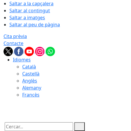
Saltar a la capçalera
Saltar al contingut
Saltar a imatges
Saltar al peu de pàgina
Cita prèvia
Contacte
Idiomes
Català
Castellà
Anglès
Alemany
Francès
08.08.2026 | 18:17