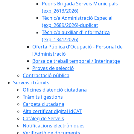
Peons Brigada Serveis Municipals
(exp_2613/2026)
Tècnic/a Administració Especial
(exp_2689/2026)-duplicat
Tècnic/a auxiliar d'informàtica
(exp_1341/2026)
Oferta Pública d'Ocupació - Personal de
l'Administració
Borsa de treball temporal / Interinatge
Proves de selecció
Contractació pública
Serveis i tràmits
Oficines d'atenció ciutadana
Tràmits i gestions
Carpeta ciutadana
Alta certificat digital idCAT
Catàleg de Serveis
Notificacions electròniques
Verificació de documents