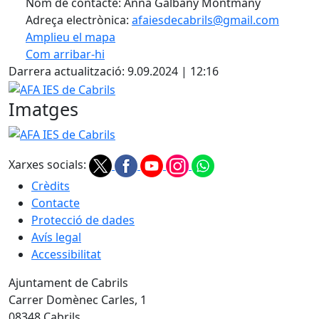
Nom de contacte: Anna Galbany Montmany
Adreça electrònica:
afaiesdecabrils@gmail.com
Amplieu el mapa
Com arribar-hi
Leaflet
| ©
OpenStreetMap
contributors
Darrera actualització: 9.09.2024 | 12:16
+
AFA IES de Cabrils
−
Imatges
AFA IES de Cabrils
Xarxes socials:
Crèdits
Contacte
Protecció de dades
Avís legal
Accessibilitat
Ajuntament de Cabrils
Carrer Domènec Carles, 1
08348 Cabrils