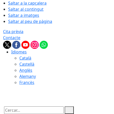
Saltar a la capçalera
Saltar al contingut
Saltar a imatges
Saltar al peu de pàgina
Cita prèvia
Contacte
Idiomes
Català
Castellà
Anglès
Alemany
Francès
07.08.2026 | 07:01