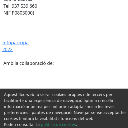
Tel. 937 539 660
NIF P0803000I
Infoparicipa 2022
Infoparicipa
2022
Amb la col·laboració de:
Aquest lloc web fa servir cookies pròpies i de tercers per
facilitar-te una experiència de navegació òptima i recollir
informació anònima per millorar i adaptar-nos a les teves
preferències i pautes de navegació. Navegar sense acceptar les
cookies limitarà la visibilitat i funcions del web.
Podeu consultar la
política de cookies
.