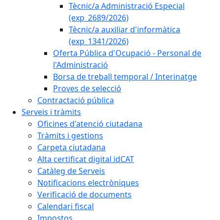
Tècnic/a Administració Especial
(exp_2689/2026)
Tècnic/a auxiliar d'informàtica
(exp_1341/2026)
Oferta Pública d'Ocupació - Personal de
l'Administració
Borsa de treball temporal / Interinatge
Proves de selecció
Contractació pública
Serveis i tràmits
Oficines d'atenció ciutadana
Tràmits i gestions
Carpeta ciutadana
Alta certificat digital idCAT
Catàleg de Serveis
Notificacions electròniques
Verificació de documents
Calendari fiscal
Impostos