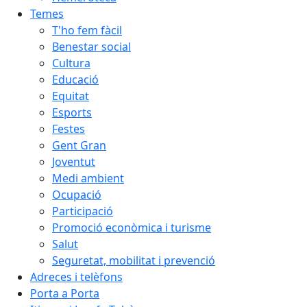
Temes
T'ho fem fàcil
Benestar social
Cultura
Educació
Equitat
Esports
Festes
Gent Gran
Joventut
Medi ambient
Ocupació
Participació
Promoció econòmica i turisme
Salut
Seguretat, mobilitat i prevenció
Adreces i telèfons
Porta a Porta