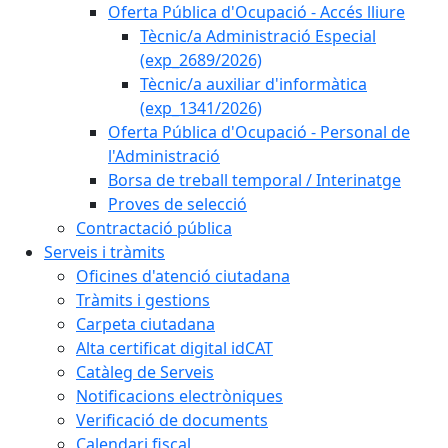
Oferta Pública d'Ocupació - Accés lliure
Tècnic/a Administració Especial
(exp_2689/2026)
Tècnic/a auxiliar d'informàtica
(exp_1341/2026)
Oferta Pública d'Ocupació - Personal de
l'Administració
Borsa de treball temporal / Interinatge
Proves de selecció
Contractació pública
Serveis i tràmits
Oficines d'atenció ciutadana
Tràmits i gestions
Carpeta ciutadana
Alta certificat digital idCAT
Catàleg de Serveis
Notificacions electròniques
Verificació de documents
Calendari fiscal