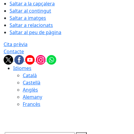
Saltar a la capçalera
Saltar al contingut
Saltar a imatges
Saltar a relacionats
Saltar al peu de pàgina
Cita prèvia
Contacte
Idiomes
Català
Castellà
Anglès
Alemany
Francès
06.08.2026 | 03:22