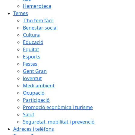
Hemeroteca
Temes
T'ho fem fàcil
Benestar social
Cultura
Educació
Equitat
Esports
Festes
Gent Gran
Joventut
Medi ambient
Ocupació
Participació
Promoció econòmica i turisme
Salut
Seguretat, mobilitat i prevenció
Adreces i telèfons