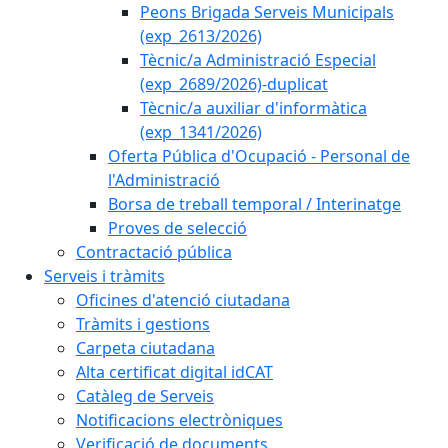
Peons Brigada Serveis Municipals
(exp_2613/2026)
Tècnic/a Administració Especial
(exp_2689/2026)-duplicat
Tècnic/a auxiliar d'informàtica
(exp_1341/2026)
Oferta Pública d'Ocupació - Personal de
l'Administració
Borsa de treball temporal / Interinatge
Proves de selecció
Contractació pública
Serveis i tràmits
Oficines d'atenció ciutadana
Tràmits i gestions
Carpeta ciutadana
Alta certificat digital idCAT
Catàleg de Serveis
Notificacions electròniques
Verificació de documents