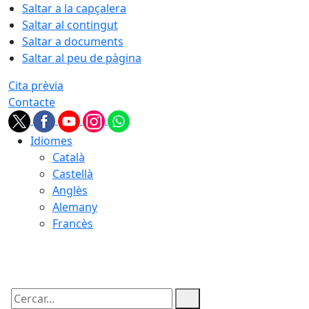
Saltar a la capçalera
Saltar al contingut
Saltar a documents
Saltar al peu de pàgina
Cita prèvia
Contacte
Idiomes
Català
Castellà
Anglès
Alemany
Francès
09.08.2026 | 01:28