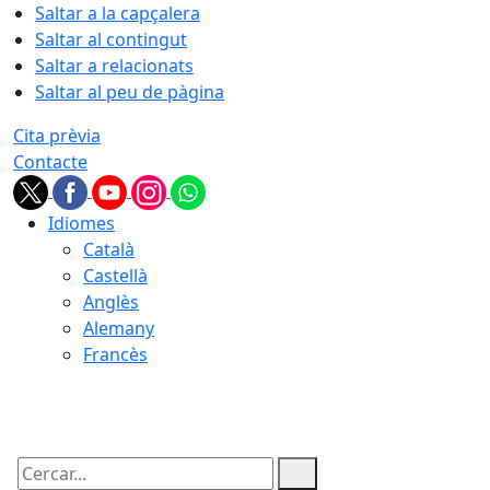
Saltar a la capçalera
Saltar al contingut
Saltar a relacionats
Saltar al peu de pàgina
Cita prèvia
Contacte
Idiomes
Català
Castellà
Anglès
Alemany
Francès
09.08.2026 | 08:08