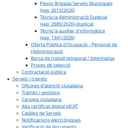
Peons Brigada Serveis Municipals
(exp_2613/2026)
Tècnic/a Administració Especial
(exp_2689/2026)-duplicat
Tècnic/a auxiliar d'informàtica
(exp_1341/2026)
Oferta Pública d'Ocupació - Personal de
l'Administració
Borsa de treball temporal / Interinatge
Proves de selecció
Contractació pública
Serveis i tràmits
Oficines d'atenció ciutadana
Tràmits i gestions
Carpeta ciutadana
Alta certificat digital idCAT
Catàleg de Serveis
Notificacions electròniques
Verificació de documents