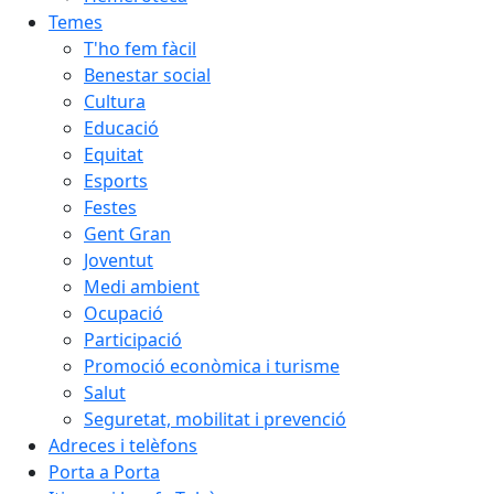
Temes
T'ho fem fàcil
Benestar social
Cultura
Educació
Equitat
Esports
Festes
Gent Gran
Joventut
Medi ambient
Ocupació
Participació
Promoció econòmica i turisme
Salut
Seguretat, mobilitat i prevenció
Adreces i telèfons
Porta a Porta