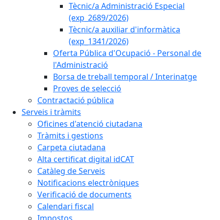
Tècnic/a Administració Especial
(exp_2689/2026)
Tècnic/a auxiliar d'informàtica
(exp_1341/2026)
Oferta Pública d'Ocupació - Personal de
l'Administració
Borsa de treball temporal / Interinatge
Proves de selecció
Contractació pública
Serveis i tràmits
Oficines d'atenció ciutadana
Tràmits i gestions
Carpeta ciutadana
Alta certificat digital idCAT
Catàleg de Serveis
Notificacions electròniques
Verificació de documents
Calendari fiscal
Impostos