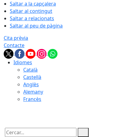
Saltar a la capçalera
Saltar al contingut
Saltar a relacionats
Saltar al peu de pàgina
Cita prèvia
Contacte
Idiomes
Català
Castellà
Anglès
Alemany
Francès
06.08.2026 | 03:23