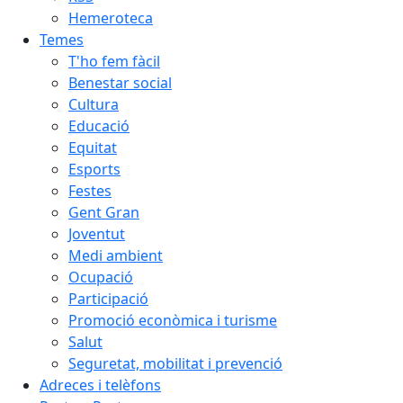
Hemeroteca
Temes
T'ho fem fàcil
Benestar social
Cultura
Educació
Equitat
Esports
Festes
Gent Gran
Joventut
Medi ambient
Ocupació
Participació
Promoció econòmica i turisme
Salut
Seguretat, mobilitat i prevenció
Adreces i telèfons