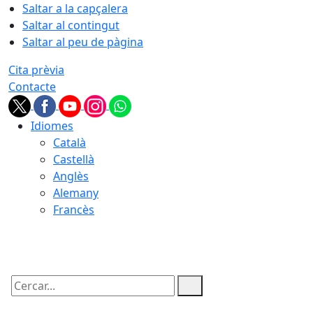
Saltar a la capçalera
Saltar al contingut
Saltar al peu de pàgina
Cita prèvia
Contacte
Idiomes
Català
Castellà
Anglès
Alemany
Francès
09.08.2026 | 02:43
Cercar: