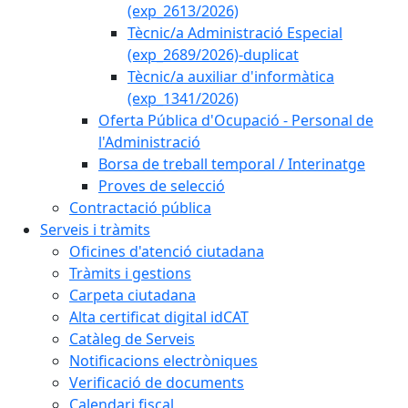
(exp_2613/2026)
Tècnic/a Administració Especial
(exp_2689/2026)-duplicat
Tècnic/a auxiliar d'informàtica
(exp_1341/2026)
Oferta Pública d'Ocupació - Personal de
l'Administració
Borsa de treball temporal / Interinatge
Proves de selecció
Contractació pública
Serveis i tràmits
Oficines d'atenció ciutadana
Tràmits i gestions
Carpeta ciutadana
Alta certificat digital idCAT
Catàleg de Serveis
Notificacions electròniques
Verificació de documents
Calendari fiscal