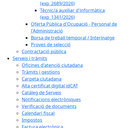
(exp_2689/2026)
Tècnic/a auxiliar d'informàtica
(exp_1341/2026)
Oferta Pública d'Ocupació - Personal de
l'Administració
Borsa de treball temporal / Interinatge
Proves de selecció
Contractació pública
Serveis i tràmits
Oficines d'atenció ciutadana
Tràmits i gestions
Carpeta ciutadana
Alta certificat digital idCAT
Catàleg de Serveis
Notificacions electròniques
Verificació de documents
Calendari fiscal
Impostos
Factura electrònica