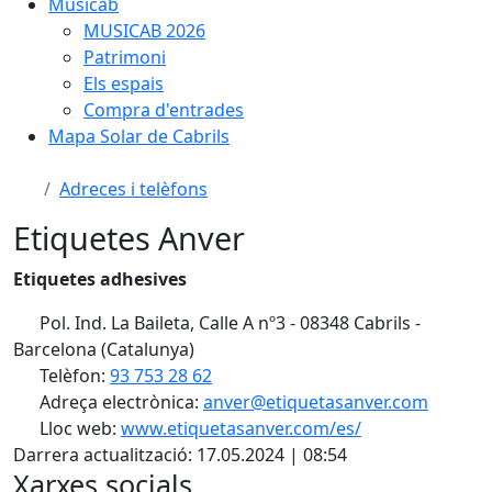
Musicab
MUSICAB 2026
Patrimoni
Els espais
Compra d'entrades
Mapa Solar de Cabrils
Adreces i telèfons
Etiquetes Anver
Etiquetes adhesives
Pol. Ind. La Baileta, Calle A nº3 - 08348 Cabrils -
Barcelona (Catalunya)
Telèfon:
93 753 28 62
Adreça electrònica:
anver@etiquetasanver.com
Lloc web:
www.etiquetasanver.com/es/
Darrera actualització: 17.05.2024 | 08:54
Xarxes socials