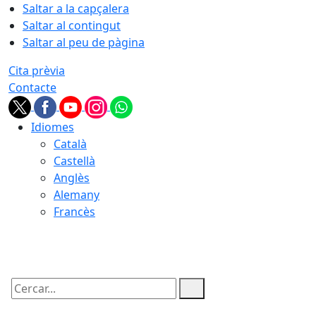
Saltar a la capçalera
Saltar al contingut
Saltar al peu de pàgina
Cita prèvia
Contacte
Idiomes
Català
Castellà
Anglès
Alemany
Francès
06.08.2026 | 20:35
Cercar: