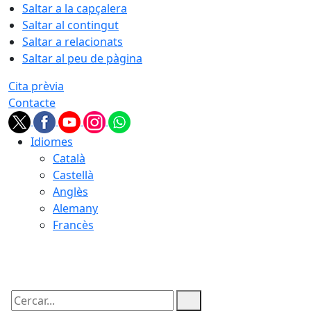
Saltar a la capçalera
Saltar al contingut
Saltar a relacionats
Saltar al peu de pàgina
Cita prèvia
Contacte
Idiomes
Català
Castellà
Anglès
Alemany
Francès
08.08.2026 | 09:47