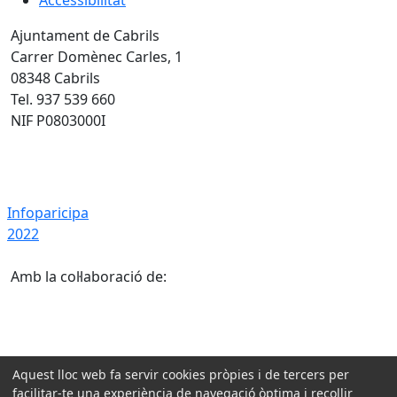
Ajuntament de Cabrils
Carrer Domènec Carles, 1
08348 Cabrils
Tel. 937 539 660
NIF P0803000I
Infoparicipa 2022
Infoparicipa
2022
Amb la col·laboració de:
Aquest lloc web fa servir cookies pròpies i de tercers per
facilitar-te una experiència de navegació òptima i recollir