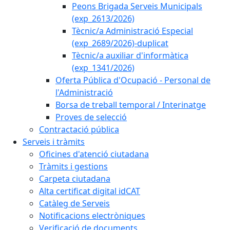
Peons Brigada Serveis Municipals
(exp_2613/2026)
Tècnic/a Administració Especial
(exp_2689/2026)-duplicat
Tècnic/a auxiliar d'informàtica
(exp_1341/2026)
Oferta Pública d'Ocupació - Personal de
l'Administració
Borsa de treball temporal / Interinatge
Proves de selecció
Contractació pública
Serveis i tràmits
Oficines d'atenció ciutadana
Tràmits i gestions
Carpeta ciutadana
Alta certificat digital idCAT
Catàleg de Serveis
Notificacions electròniques
Verificació de documents