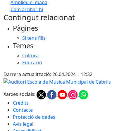
Amplieu el mapa
Com arribar-hi
Leaflet
| ©
OpenStreetMap
contributors
Contingut relacionat
+
Pàgines
−
Si tens fills
Temes
Cultura
Educació
Darrera actualització: 26.04.2024 | 12:32
Auditori Escola de Música Municipal de Cabrils
Xarxes socials:
Crèdits
Contacte
Protecció de dades
Avís legal
Accessibilitat