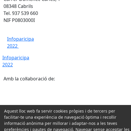
08348 Cabrils
Tel. 937 539 660
NIF P0803000I
Infoparicipa
2022
Infoparicipa
2022
Amb la col·laboració de:
Aquest lloc web fa servir cookies pròpies i de tercers per
facilitar-te una experiència de navegació òptima i recollir
informació anònima per millorar i adaptar-nos a les teves
preferències i pautes de navegació. Navegar sense acceptar les