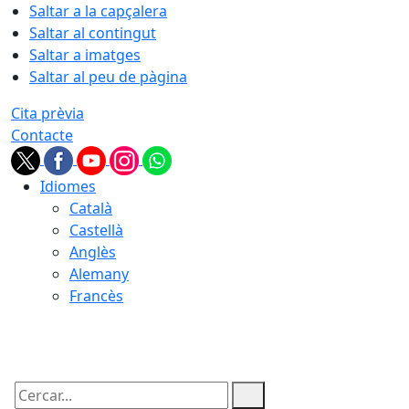
Saltar a la capçalera
Saltar al contingut
Saltar a imatges
Saltar al peu de pàgina
Cita prèvia
Contacte
Idiomes
Català
Castellà
Anglès
Alemany
Francès
06.08.2026 | 00:10