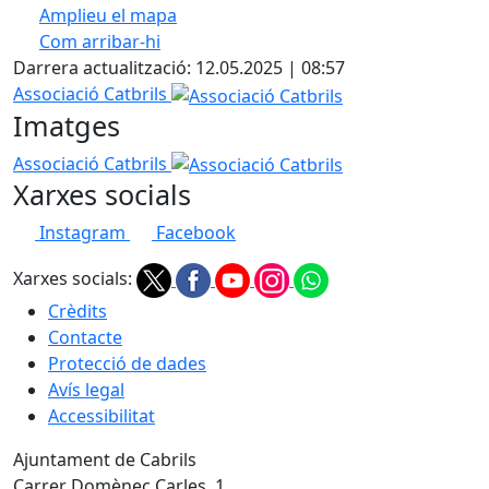
Amplieu el mapa
Com arribar-hi
Leaflet
| ©
OpenStreetMap
contributors
Darrera actualització: 12.05.2025 | 08:57
+
Associació Catbrils
−
Imatges
Associació Catbrils
Xarxes socials
Instagram
Facebook
Xarxes socials:
Crèdits
Contacte
Protecció de dades
Avís legal
Accessibilitat
Ajuntament de Cabrils
Carrer Domènec Carles, 1