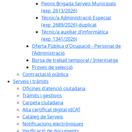
Peons Brigada Serveis Municipals
(exp_2613/2026)
Tècnic/a Administració Especial
(exp_2689/2026)-duplicat
Tècnic/a auxiliar d'informàtica
(exp_1341/2026)
Oferta Pública d'Ocupació - Personal de
l'Administració
Borsa de treball temporal / Interinatge
Proves de selecció
Contractació pública
Serveis i tràmits
Oficines d'atenció ciutadana
Tràmits i gestions
Carpeta ciutadana
Alta certificat digital idCAT
Catàleg de Serveis
Notificacions electròniques
Verificació de documents