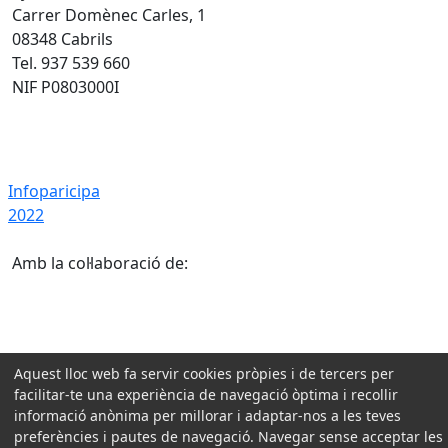
Carrer Domènec Carles, 1
08348 Cabrils
Tel. 937 539 660
NIF P0803000I
Infoparicipa 2022
Infoparicipa
2022
Amb la col·laboració de:
Aquest lloc web fa servir cookies pròpies i de tercers per
facilitar-te una experiència de navegació òptima i recollir
informació anònima per millorar i adaptar-nos a les teves
preferències i pautes de navegació. Navegar sense acceptar les