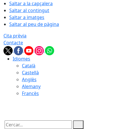
Saltar a la capçalera
Saltar al contingut
Saltar a imatges
Saltar al peu de pàgina
Cita prèvia
Contacte
Idiomes
Català
Castellà
Anglès
Alemany
Francès
08.08.2026 | 14:53