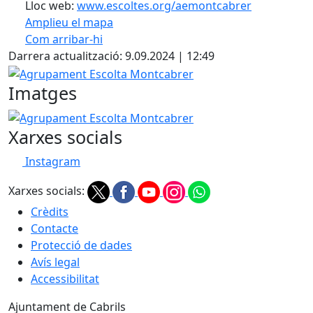
Lloc web:
www.escoltes.org/aemontcabrer
Amplieu el mapa
Com arribar-hi
Leaflet
| ©
OpenStreetMap
contributors
Darrera actualització: 9.09.2024 | 12:49
+
Agrupament Escolta Montcabrer
−
Imatges
Agrupament Escolta Montcabrer
Xarxes socials
Instagram
Xarxes socials:
Crèdits
Contacte
Protecció de dades
Avís legal
Accessibilitat
Ajuntament de Cabrils