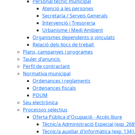
Personal tècnic municipal
Atenció a les persones
Secretaria / Serveis Generals
Intervenció i Tresoreria
Urbanisme i Medi Ambient
Organismes dependents o vinculats
Relació dels llocs de treball
Plans, campanyes i programes
Tauler d'anuncis
Perfil de contractant
Normativa municipal
Ordenances i reglaments
Ordenances fiscals
POUM
Seu electrònica
Processos selectius
Oferta Pública d'Ocupació - Accés lliure
Tècnic/a Administració Especial (exp_26
Tècnic/a auxiliar d'informàtica (exp_1341