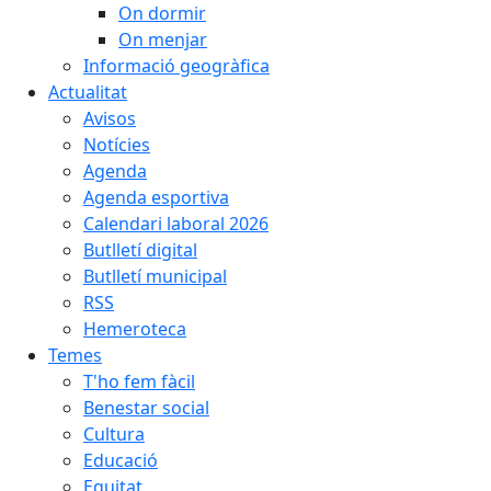
On dormir
On menjar
Informació geogràfica
Actualitat
Avisos
Notícies
Agenda
Agenda esportiva
Calendari laboral 2026
Butlletí digital
Butlletí municipal
RSS
Hemeroteca
Temes
T'ho fem fàcil
Benestar social
Cultura
Educació
Equitat