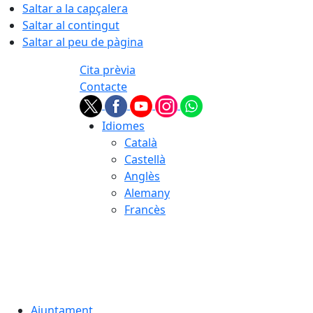
Saltar a la capçalera
Saltar al contingut
Saltar al peu de pàgina
Cita prèvia
Contacte
Idiomes
Català
Castellà
Anglès
Alemany
Francès
07.08.2026 | 14:06
Ajuntament