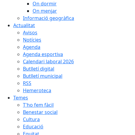
On dormir
On menjar
Informació geogràfica
Actualitat
Avisos
Notícies
Agenda
Agenda esportiva
Calendari laboral 2026
Butlletí digital
Butlletí municipal
RSS
Hemeroteca
Temes
T'ho fem fàcil
Benestar social
Cultura
Educació
Equitat