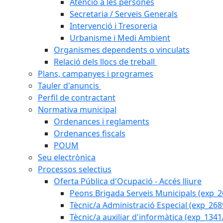
Atenció a les persones
Secretaria / Serveis Generals
Intervenció i Tresoreria
Urbanisme i Medi Ambient
Organismes dependents o vinculats
Relació dels llocs de treball
Plans, campanyes i programes
Tauler d'anuncis
Perfil de contractant
Normativa municipal
Ordenances i reglaments
Ordenances fiscals
POUM
Seu electrònica
Processos selectius
Oferta Pública d'Ocupació - Accés lliure
Peons Brigada Serveis Municipals (exp_
Tècnic/a Administració Especial (exp_268
Tècnic/a auxiliar d'informàtica (exp_1341