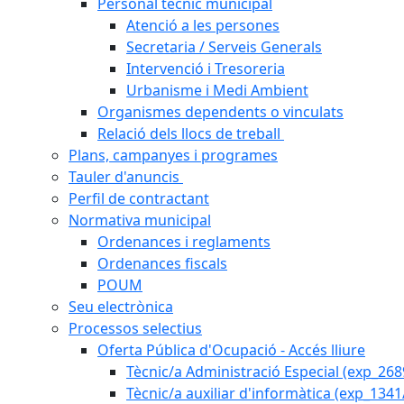
Personal tècnic municipal
Atenció a les persones
Secretaria / Serveis Generals
Intervenció i Tresoreria
Urbanisme i Medi Ambient
Organismes dependents o vinculats
Relació dels llocs de treball
Plans, campanyes i programes
Tauler d'anuncis
Perfil de contractant
Normativa municipal
Ordenances i reglaments
Ordenances fiscals
POUM
Seu electrònica
Processos selectius
Oferta Pública d'Ocupació - Accés lliure
Tècnic/a Administració Especial (exp_26
Tècnic/a auxiliar d'informàtica (exp_1341