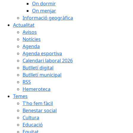
On dormir
On menjar
Informació geogràfica
Actualitat
Avisos
Notícies
Agenda
Agenda esportiva
Calendari laboral 2026
Butlletí digital
Butlletí municipal
RSS
Hemeroteca
Temes
T'ho fem fàcil
Benestar social
Cultura
Educació
Equitat