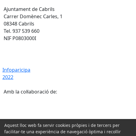
Ajuntament de Cabrils
Carrer Domènec Carles, 1
08348 Cabrils
Tel. 937 539 660
NIF P0803000I
Infoparicipa 2022
Infoparicipa
2022
Amb la col·laboració de:
Aquest lloc web fa servir cookies pròpies i de tercers per
facilitar-te una experiència de navegació òptima i recollir