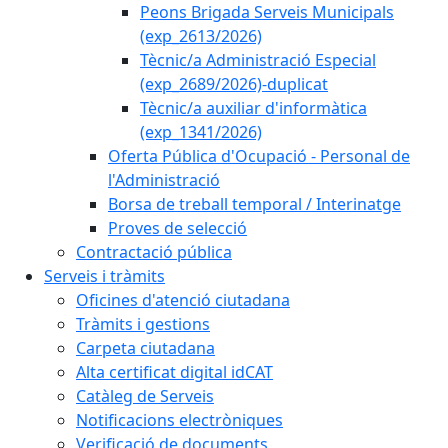
Peons Brigada Serveis Municipals
(exp_2613/2026)
Tècnic/a Administració Especial
(exp_2689/2026)-duplicat
Tècnic/a auxiliar d'informàtica
(exp_1341/2026)
Oferta Pública d'Ocupació - Personal de
l'Administració
Borsa de treball temporal / Interinatge
Proves de selecció
Contractació pública
Serveis i tràmits
Oficines d'atenció ciutadana
Tràmits i gestions
Carpeta ciutadana
Alta certificat digital idCAT
Catàleg de Serveis
Notificacions electròniques
Verificació de documents