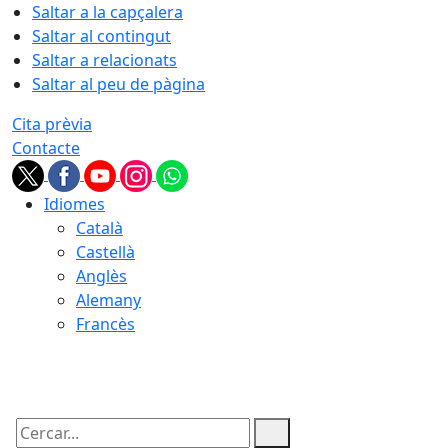
Saltar a la capçalera
Saltar al contingut
Saltar a relacionats
Saltar al peu de pàgina
Cita prèvia
Contacte
Idiomes
Català
Castellà
Anglès
Alemany
Francès
08.08.2026 | 16:37