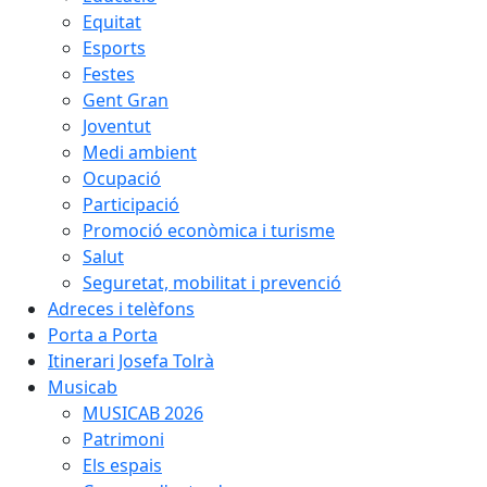
Equitat
Esports
Festes
Gent Gran
Joventut
Medi ambient
Ocupació
Participació
Promoció econòmica i turisme
Salut
Seguretat, mobilitat i prevenció
Adreces i telèfons
Porta a Porta
Itinerari Josefa Tolrà
Musicab
MUSICAB 2026
Patrimoni
Els espais