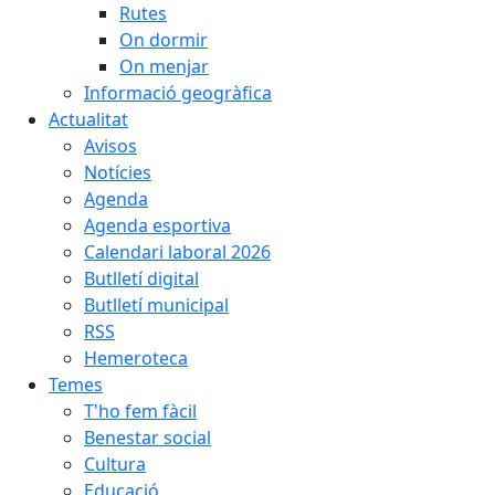
Rutes
On dormir
On menjar
Informació geogràfica
Actualitat
Avisos
Notícies
Agenda
Agenda esportiva
Calendari laboral 2026
Butlletí digital
Butlletí municipal
RSS
Hemeroteca
Temes
T'ho fem fàcil
Benestar social
Cultura
Educació