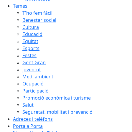
Temes
T'ho fem fàcil
Benestar social
Cultura
Educació
Equitat
Esports
Festes
Gent Gran
Joventut
Medi ambient
Ocupació
Participació
Promoció econòmica i turisme
Salut
Seguretat, mobilitat i prevenció
Adreces i telèfons
Porta a Porta