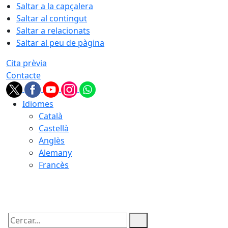
Saltar a la capçalera
Saltar al contingut
Saltar a relacionats
Saltar al peu de pàgina
Cita prèvia
Contacte
Idiomes
Català
Castellà
Anglès
Alemany
Francès
06.08.2026 | 03:15