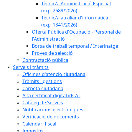
Tècnic/a Administració Especial
(exp_2689/2026)
Tècnic/a auxiliar d'informàtica
(exp_1341/2026)
Oferta Pública d'Ocupació - Personal de
l'Administració
Borsa de treball temporal / Interinatge
Proves de selecció
Contractació pública
Serveis i tràmits
Oficines d'atenció ciutadana
Tràmits i gestions
Carpeta ciutadana
Alta certificat digital idCAT
Catàleg de Serveis
Notificacions electròniques
Verificació de documents
Calendari fiscal
Impostos