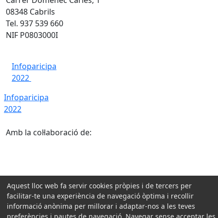
08348 Cabrils
Tel. 937 539 660
NIF P0803000I
Infoparicipa
2022
Infoparicipa
2022
Amb la col·laboració de:
Aquest lloc web fa servir cookies pròpies i de tercers per
facilitar-te una experiència de navegació òptima i recollir
informació anònima per millorar i adaptar-nos a les teves
preferències i pautes de navegació. Navegar sense acceptar les