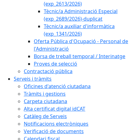
(exp_2613/2026)
Tècnic/a Administració Especial
(exp_2689/2026)-duplicat
Tècnic/a auxiliar d'informàtica
(exp_1341/2026)
Oferta Pública d'Ocupació - Personal de
l'Administració
Borsa de treball temporal / Interinatge
Proves de selecció
Contractació pública
Serveis i tràmits
Oficines d'atenció ciutadana
Tràmits i gestions
Carpeta ciutadana
Alta certificat digital idCAT
Catàleg de Serveis
Notificacions electròniques
Verificació de documents
Calendari fiscal