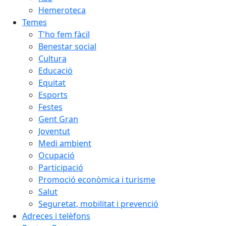
Hemeroteca
Temes
T'ho fem fàcil
Benestar social
Cultura
Educació
Equitat
Esports
Festes
Gent Gran
Joventut
Medi ambient
Ocupació
Participació
Promoció econòmica i turisme
Salut
Seguretat, mobilitat i prevenció
Adreces i telèfons