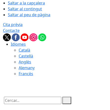
Saltar a la capçalera
Saltar al contingut
Saltar al peu de pàgina
Cita prèvia
Contacte
Idiomes
Català
Castellà
Anglès
Alemany
Francès
07.08.2026 | 14:12
Cercar: