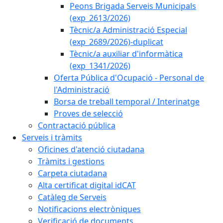
Peons Brigada Serveis Municipals
(exp_2613/2026)
Tècnic/a Administració Especial
(exp_2689/2026)-duplicat
Tècnic/a auxiliar d'informàtica
(exp_1341/2026)
Oferta Pública d'Ocupació - Personal de
l'Administració
Borsa de treball temporal / Interinatge
Proves de selecció
Contractació pública
Serveis i tràmits
Oficines d'atenció ciutadana
Tràmits i gestions
Carpeta ciutadana
Alta certificat digital idCAT
Catàleg de Serveis
Notificacions electròniques
Verificació de documents