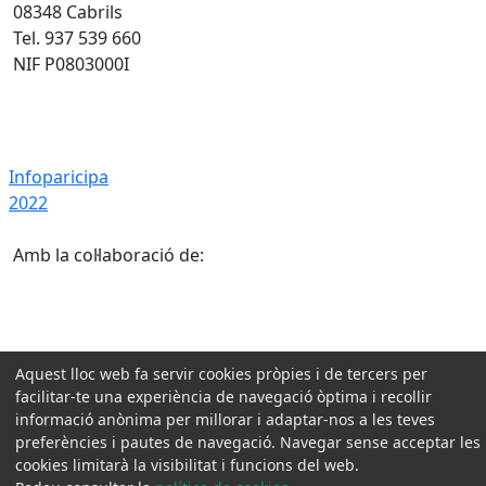
08348 Cabrils
Tel. 937 539 660
NIF P0803000I
Infoparicipa 2022
Infoparicipa
2022
Amb la col·laboració de:
Aquest lloc web fa servir cookies pròpies i de tercers per
facilitar-te una experiència de navegació òptima i recollir
informació anònima per millorar i adaptar-nos a les teves
preferències i pautes de navegació. Navegar sense acceptar les
cookies limitarà la visibilitat i funcions del web.