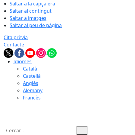
Saltar a la capçalera
Saltar al contingut
Saltar a imatges
Saltar al peu de pàgina
Cita prèvia
Contacte
Idiomes
Català
Castellà
Anglès
Alemany
Francès
08.08.2026 | 13:00