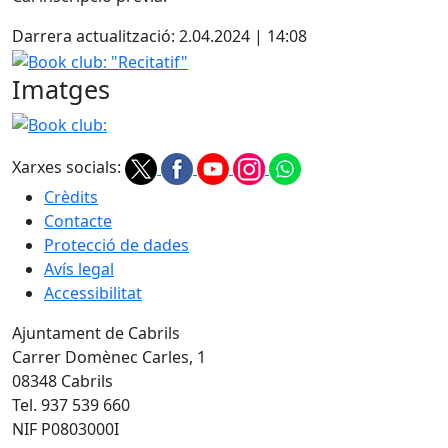
Darrera actualització: 2.04.2024 | 14:08
Book club: "Recitatif"
Imatges
Book club: "Recitatif"
Xarxes socials:
Crèdits
Contacte
Protecció de dades
Avís legal
Accessibilitat
Ajuntament de Cabrils
Carrer Domènec Carles, 1
08348 Cabrils
Tel. 937 539 660
NIF P0803000I