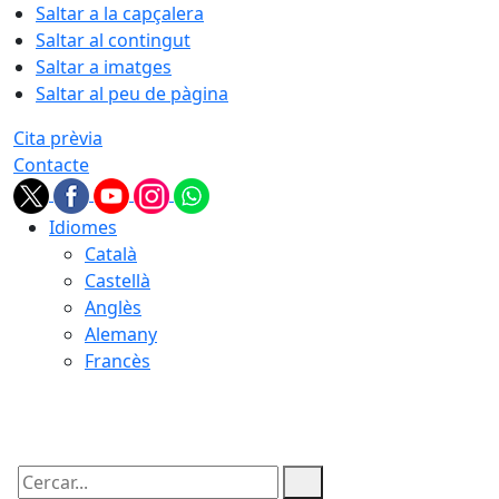
Saltar a la capçalera
Saltar al contingut
Saltar a imatges
Saltar al peu de pàgina
Cita prèvia
Contacte
Idiomes
Català
Castellà
Anglès
Alemany
Francès
08.08.2026 | 11:28