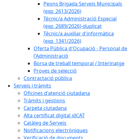
Peons Brigada Serveis Municipals
(exp_2613/2026)
Tècnic/a Administració Especial
(exp_2689/2026)-duplicat
Tècnic/a auxiliar d'informàtica
(exp_1341/2026)
Oferta Pública d'Ocupació - Personal de
l'Administració
Borsa de treball temporal / Interinatge
Proves de selecció
Contractació pública
Serveis i tràmits
Oficines d'atenció ciutadana
Tràmits i gestions
Carpeta ciutadana
Alta certificat digital idCAT
Catàleg de Serveis
Notificacions electròniques
Verificació de documents