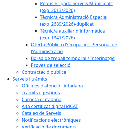
Peons Brigada Serveis Municipals
(exp_2613/2026)
Tècnic/a Administració Especial
(exp_2689/2026)-duplicat
Tècnic/a auxiliar d'informàtica
(exp_1341/2026)
Oferta Pública d'Ocupació - Personal de
l'Administració
Borsa de treball temporal / Interinatge
Proves de selecció
Contractació pública
Serveis i tràmits
Oficines d'atenció ciutadana
Tràmits i gestions
Carpeta ciutadana
Alta certificat digital idCAT
Catàleg de Serveis
Notificacions electròniques
Verificació de documents