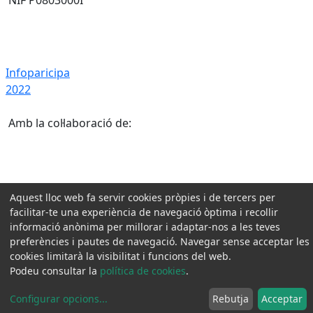
Infoparicipa 2022
Infoparicipa
2022
Amb la col·laboració de:
Aquest lloc web fa servir cookies pròpies i de tercers per
facilitar-te una experiència de navegació òptima i recollir
informació anònima per millorar i adaptar-nos a les teves
preferències i pautes de navegació. Navegar sense acceptar les
cookies limitarà la visibilitat i funcions del web.
Podeu consultar la
política de cookies
.
Configurar opcions
...
Rebutja
Acceptar