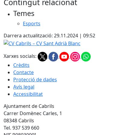
Contingut relacionat
+
Temes
−
Esports
Darrera actualització: 29.11.2024 | 09:52
CV Cabrils – CV Sant Adrià Blanc
Xarxes socials:
Crèdits
Contacte
Protecció de dades
Avís legal
Accessibilitat
Ajuntament de Cabrils
Carrer Domènec Carles, 1
08348 Cabrils
Tel. 937 539 660
NIF P0803000I