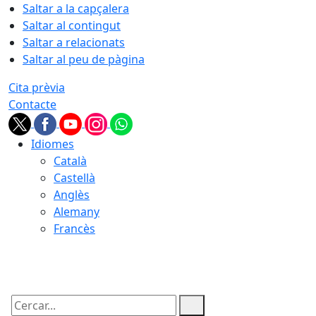
Saltar a la capçalera
Saltar al contingut
Saltar a relacionats
Saltar al peu de pàgina
Cita prèvia
Contacte
Idiomes
Català
Castellà
Anglès
Alemany
Francès
09.08.2026 | 05:45