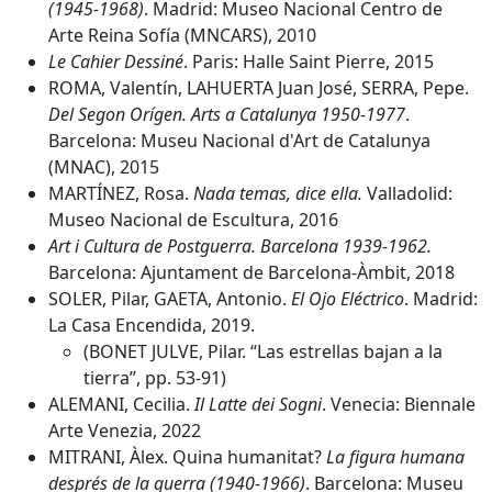
(1945-1968)
. Madrid: Museo Nacional Centro de
Arte Reina Sofía (MNCARS), 2010
Le Cahier Dessiné
. Paris: Halle Saint Pierre, 2015
ROMA, Valentín, LAHUERTA Juan José, SERRA, Pepe.
Del Segon Orígen. Arts a Catalunya 1950-1977
.
Barcelona: Museu Nacional d'Art de Catalunya
(MNAC), 2015
MARTÍNEZ, Rosa.
Nada temas, dice ella.
Valladolid:
Museo Nacional de Escultura, 2016
Art i Cultura de Postguerra. Barcelona 1939-1962.
Barcelona: Ajuntament de Barcelona-Àmbit, 2018
SOLER, Pilar, GAETA, Antonio.
El Ojo Eléctrico
. Madrid:
La Casa Encendida, 2019.
(BONET JULVE, Pilar. “Las estrellas bajan a la
tierra”, pp. 53-91)
ALEMANI, Cecilia.
Il Latte dei Sogni
. Venecia: Biennale
Arte Venezia, 2022
MITRANI, Àlex. Quina humanitat?
La figura humana
després de la guerra (1940-1966)
. Barcelona: Museu