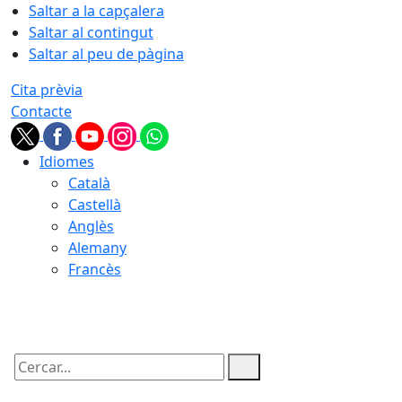
Saltar a la capçalera
Saltar al contingut
Saltar al peu de pàgina
Cita prèvia
Contacte
Idiomes
Català
Castellà
Anglès
Alemany
Francès
10.08.2026 | 07:24
Cercar: