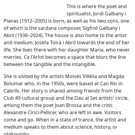
This is where the poet and
spiritualist, Jordi Galbany i
Planas (1912–2005) is born, as well as his two sons, one
of which is the sardana composer, Sigfrid Galbany i
Abril (1936–2024). The house is also home to the artist
and medium, Josefa Tolrà i Abril towards the end of her
life. She lives there with her daughter Maria, who never
marries. Ca l'Arlot becomes a space that blurs the line
between the tangible and the intangible.
She is visited by the artists Moisès Villèlia and Magda
Bolumar who, in the 1950s, were based at Can Rin in
Cabrils. Her story is shared among friends from the
Club 49 cultural group and the Dau al Set artists' circle,
among them the poet Joan Brossa and the critic
Alexandre Cirici-Pellicer, who are left in awe. Visitors
come and go. When in a state of trance, the artist and
medium speaks to them about science, history, or
philosophy.