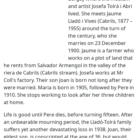
and artist Josefa Tolrà i Abri
lived. She meets Jaume
Lladó i Vives (Cabrils, 1877 –
1955) around the turn of
the century, who she
marries on 23 December
1900. Jaume is a farmer who
works on a plot of land that
he rents from Salvador Armengol in the valley of the
riera de Cabrils (Cabrils stream). Josefa works at Mr
Coll's factory. Their son Joan is born not long after they
were married. Maria is born in 1905, followed by Pere in
1910. She stops working to look after her three children
at home.
Life is good until Pere dies, before turning fifteen. After
an unbearable mourning period, the Lladó-Tolrà family
suffers yet another devastating loss in 1938. Joan, their
eldest son, is conscripted at the age of 36, but would