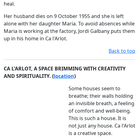
heal.
Her husband dies on 9 October 1955 and she is left
alone with her daughter Maria. To avoid absences while
Maria is working at the factory, Jordi Galbany puts them
up in his home in Ca l'Arlot.
Back to top
CA L'ARLOT, A SPACE BRIMMING WITH CREATIVITY
AND SPIRITUALITY. (
location
)
Some houses seem to
breathe; their walls holding
an invisible breath, a feeling
of comfort and well-being.
This is such a house. It is
not just any house. Ca l'Arlot
is a creative space.