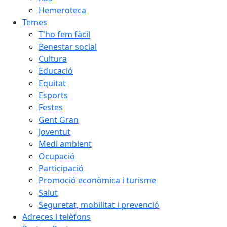
Hemeroteca
Temes
T'ho fem fàcil
Benestar social
Cultura
Educació
Equitat
Esports
Festes
Gent Gran
Joventut
Medi ambient
Ocupació
Participació
Promoció econòmica i turisme
Salut
Seguretat, mobilitat i prevenció
Adreces i telèfons