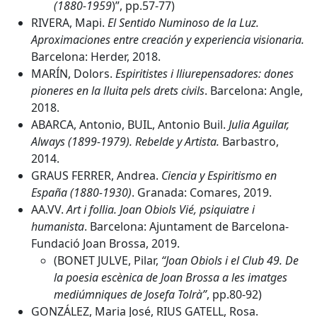
(1880-1959
)”, pp.57-77)
RIVERA, Mapi.
El Sentido Numinoso de la Luz.
Aproximaciones entre creación y experiencia visionaria.
Barcelona: Herder, 2018.
MARÍN, Dolors.
Espiritistes i lliurepensadores: dones
pioneres en la lluita pels drets civils
. Barcelona: Angle,
2018.
ABARCA, Antonio, BUIL, Antonio Buil.
Julia Aguilar,
Always (1899-1979). Rebelde y Artista.
Barbastro,
2014.
GRAUS FERRER, Andrea.
Ciencia y Espiritismo en
España (1880-1930)
. Granada: Comares, 2019.
AA.VV.
Art i follia. Joan Obiols Vié, psiquiatre i
humanista
. Barcelona: Ajuntament de Barcelona-
Fundació Joan Brossa, 2019.
(BONET JULVE, Pilar,
“Joan Obiols i el Club 49. De
la poesia escènica de Joan Brossa a les imatges
mediúmniques de Josefa Tolrà”
, pp.80-92)
GONZÁLEZ, Maria José, RIUS GATELL, Rosa.