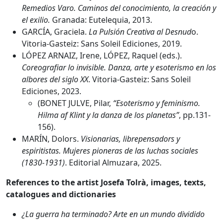
Remedios Varo. Caminos del conocimiento, la creación y
el exilio.
Granada: Eutelequia, 2013.
GARCÍA, Graciela.
La Pulsión Creativa al Desnud
o.
Vitoria-Gasteiz: Sans Soleil Ediciones, 2019.
LÓPEZ ARNAIZ, Irene, LÓPEZ, Raquel (eds.).
Coreografiar lo invisible. Danza, arte y esoterismo en los
albores del siglo XX
. Vitoria-Gasteiz: Sans Soleil
Ediciones, 2023.
(BONET JULVE, Pilar,
“Esoterismo y feminismo.
Hilma af Klint y la danza de los planetas”
, pp.131-
156).
MARÍN, Dolors.
Visionarias, librepensadors y
espiritistas. Mujeres pioneras de las luchas sociales
(1830-1931)
. Editorial Almuzara, 2025.
References to the artist Josefa Tolrà, images, texts,
catalogues and dictionaries
¿La guerra ha terminado? Arte en un mundo dividido