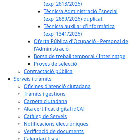
(exp_2613/2026)
Tècnic/a Administració Especial
(exp_2689/2026)-duplicat
Tècnic/a auxiliar d'informàtica
(exp_1341/2026)
Oferta Pública d'Ocupació - Personal de
l'Administració
Borsa de treball temporal / Interinatge
Proves de selecció
Contractació pública
Serveis i tràmits
Oficines d'atenció ciutadana
Tràmits i gestions
Carpeta ciutadana
Alta certificat digital idCAT
Catàleg de Serveis
Notificacions electròniques
Verificació de documents
Calendari fiscal