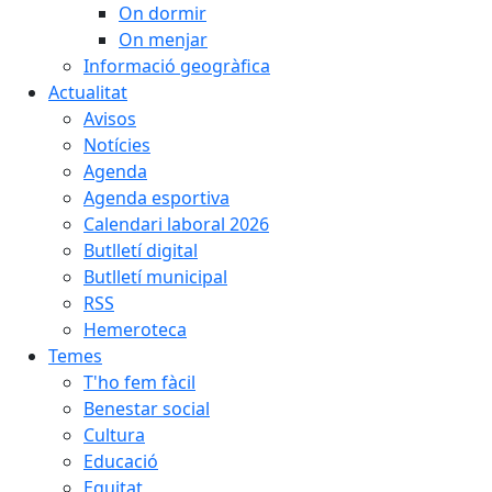
On dormir
On menjar
Informació geogràfica
Actualitat
Avisos
Notícies
Agenda
Agenda esportiva
Calendari laboral 2026
Butlletí digital
Butlletí municipal
RSS
Hemeroteca
Temes
T'ho fem fàcil
Benestar social
Cultura
Educació
Equitat