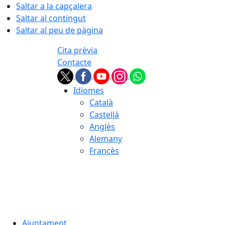
Saltar a la capçalera
Saltar al contingut
Saltar al peu de pàgina
Cita prèvia
Contacte
Idiomes
Català
Castellà
Anglès
Alemany
Francès
08.08.2026 | 05:03
Ajuntament