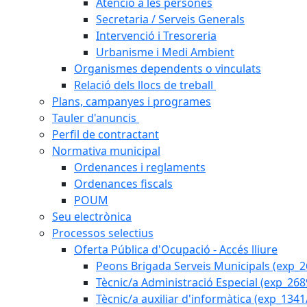
Atenció a les persones
Secretaria / Serveis Generals
Intervenció i Tresoreria
Urbanisme i Medi Ambient
Organismes dependents o vinculats
Relació dels llocs de treball
Plans, campanyes i programes
Tauler d'anuncis
Perfil de contractant
Normativa municipal
Ordenances i reglaments
Ordenances fiscals
POUM
Seu electrònica
Processos selectius
Oferta Pública d'Ocupació - Accés lliure
Peons Brigada Serveis Municipals (exp_
Tècnic/a Administració Especial (exp_268
Tècnic/a auxiliar d'informàtica (exp_1341